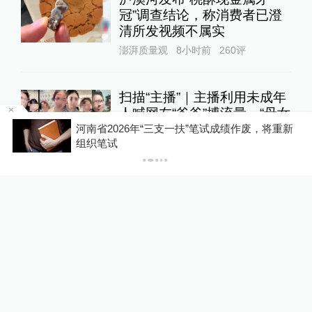
冠”调查结论，称消费者已澄
清所发视频不属实
澎湃质量观
8小时前
260
评
扫描“主播”｜主播利用未成年
人喊网友“爸爸”博流量，“母女
合拍”多账号被封禁
河南省2026年“三支一扶”笔试成绩作废，将重新
1
P
组织笔试
直击现场
8小时前
147
评
U17国足三连胜晋级明日之星
半决赛，定位球成最大亮点
运动家
11小时前
56
评
佛山一中学教师招聘笔试前1
3名被淘汰、后5名进体检名