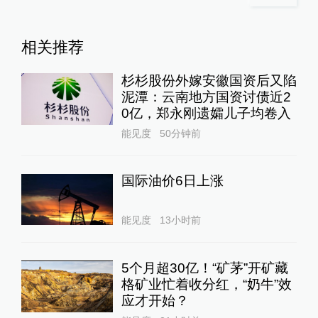
相关推荐
杉杉股份外嫁安徽国资后又陷
泥潭：云南地方国资讨债近2
0亿，郑永刚遗孀儿子均卷入
能见度
50分钟前
国际油价6日上涨
能见度
13小时前
5个月超30亿！“矿茅”开矿藏
格矿业忙着收分红，“奶牛”效
应才开始？