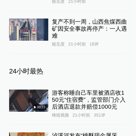
能见度
21小时前
复产不到一周，山西焦煤西曲
矿因安全事故再停产：一人遇
难
能见度
21小时前
18
评
24小时最热
游客称睡自己车里被酒店收1
50元“住宿费”，监管部门介入
后酒店退款并赔偿1000元
00:19
锋线视频
21小时前
351
评
泸溪河发布“桃酥现金属牙