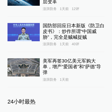
层变革
澎湃防务
1天前
12
评
国防部回应日本新版《防卫白
皮书》：炒作所谓“中国威
胁”，完全是贼喊捉贼
澎湃防务
1天前
40
评
美军再签30亿美元军购大
单，增产“爱国者”和“萨德”导
弹
澎湃防务
1天前
24小时最热