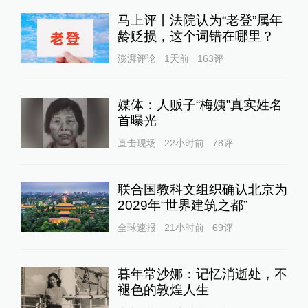
马上评丨法院认为“老登”属年
龄贬损，这个词错在哪里？
澎湃评论
1天前
163
评
媒体：人贩子“梅姨”真实姓名
首曝光
直击现场
22小时前
78
评
联合国教科文组织确认北京为
2029年“世界建筑之都”
全球速报
21小时前
69
评
暮年常沙娜：记忆消逝处，不
褪色的敦煌人生