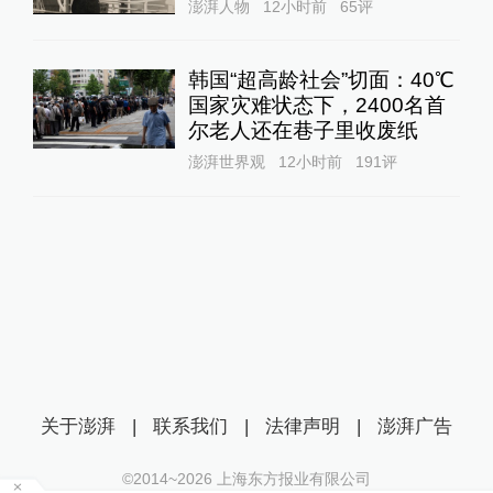
澎湃人物
12小时前
65
评
韩国“超高龄社会”切面：40℃
国家灾难状态下，2400名首
尔老人还在巷子里收废纸
澎湃世界观
12小时前
191
评
关于澎湃
|
联系我们
|
法律声明
|
澎湃广告
©2014~
2026
上海东方报业有限公司