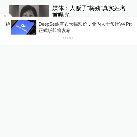
媒体：人贩子“梅姨”真实姓名
首曝光
拒绝
DeepSeek宣布大幅涨价，业内人士预计V4 Pro
直击现场
16小时前
65
评
正式版即将发布
澎湃回声｜多平台回应“假睫
毛胶水检出多种致癌、致敏
物”：正排查处置
澎湃质量观
19小时前
69
评
抢劫刺死19岁少女的死刑改
死缓当事人自述：出狱11年
间始终刻意躲避被害人家属
一号专案
15小时前
113
评