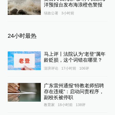
洋预报台发布海浪橙色警报
绿政公署
3小时前
24小时最热
马上评丨法院认为“老登”属年
龄贬损，这个词错在哪里？
澎湃评论
17小时前
106
评
广东雷州通报“特教老师招聘
存在违规”：启动问责程序，
副校长被停职
教育家
18小时前
138
评