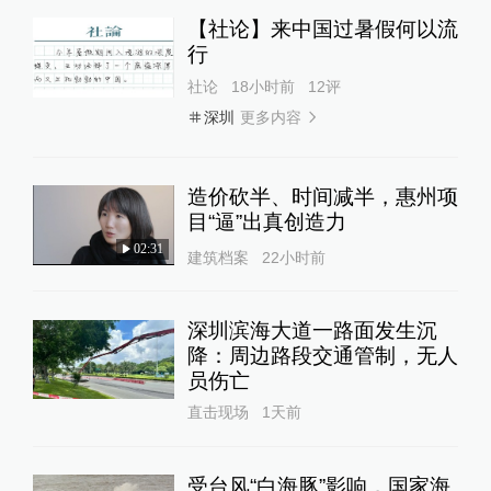
【社论】来中国过暑假何以流
行
社论
18小时前
12
评
更多内容
深圳
造价砍半、时间减半，惠州项
目“逼”出真创造力
02:31
建筑档案
22小时前
深圳滨海大道一路面发生沉
降：周边路段交通管制，无人
员伤亡
直击现场
1天前
受台风“白海豚”影响，国家海