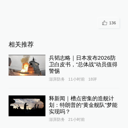
136
相关推荐
兵韬志略｜日本发布2026防
卫白皮书，“总体战”动员值得
警惕
澎湃防务
11小时前
18
评
释新闻｜槽点密集的造舰计
划：特朗普的“黄金舰队”梦能
实现吗？
澎湃防务
21小时前