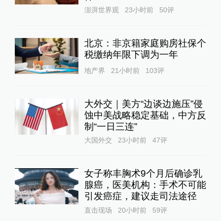
澎湃世界观
23小时前
50
评
北京：非京籍家庭购房社保个
税缴纳年限下调为一年
地产界
21小时前
103
评
大外交｜美方“边谈边施压”侵
蚀中美战略稳定基础，中方反
制“一日三连”
大国外交
23小时前
47
评
女子称丰胸术9个月后确诊乳
腺癌，医美机构：手术不可能
引发癌症，建议走司法途径
直击现场
20小时前
59
评