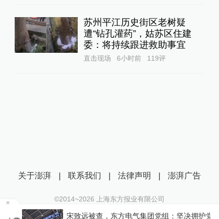
苏州平江历史街区老树疑
遭“钻孔灌药”，姑苏区住建
委：将持续跟进救助事宜
直击现场
6小时前
119
评
关于澎湃
|
联系我们
|
法律声明
|
澎湃广告
©2014~
2026
上海东方报业有限公司
沪ICP证：沪B2-20170116 | 沪ICP备14003370号
宋致远被查，东方电气集团党组：坚决拥护党中