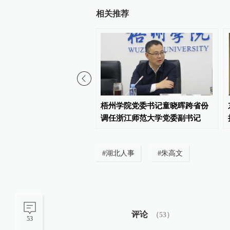
相关推荐
庆市副市长吴树林兼任西
梧州学院党委书记童晓晖跨省份
城重庆高新区党工委书记
调任浙江师范大学党委副书记
#
湖北人事
#
朱高文
评论
（
53
）
53