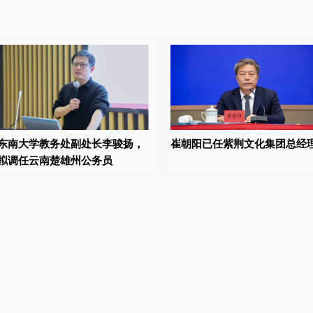
东南大学教务处副处长李骏扬，
崔朝阳已任紫荆文化集团总经
拟调任云南楚雄州公务员