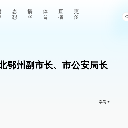
财
思
播
体
直
更
经
想
客
育
播
多
北鄂州副市长、市公安局长
字号