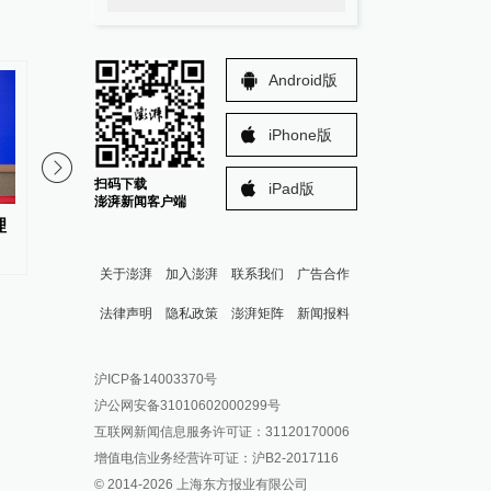
Android版
iPhone版
扫码下载
iPad版
澎湃新闻客户端
理
新任江西省委常委张莹已任省委
新任重庆市副市长吴树
统战部部长
部科学城重庆高新区党
关于澎湃
加入澎湃
联系我们
广告合作
法律声明
隐私政策
澎湃矩阵
新闻报料
报料热线: 021-962866
澎湃新闻微博
沪ICP备14003370号
报料邮箱: news@thepaper.cn
澎湃新闻公众号
沪公网安备31010602000299号
澎湃新闻抖音号
互联网新闻信息服务许可证：31120170006
派生万物开放平台
增值电信业务经营许可证：沪B2-2017116
© 2014-
2026
上海东方报业有限公司
IP SHANGHAI