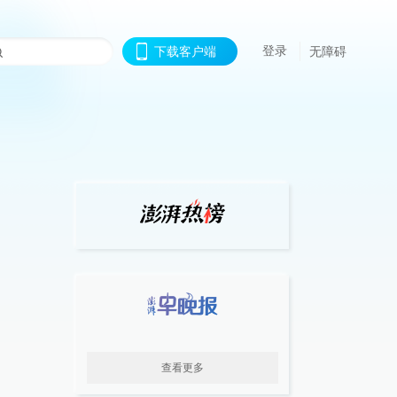
登录
下载客户端
无障碍
查看更多