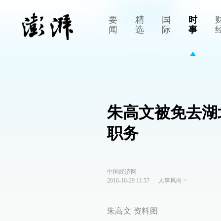
要
精
国
时
闻
选
际
事
朱高文被免去湖
职务
中国经济网
2016-10-29 11:57
人事风向
>
朱高文 资料图