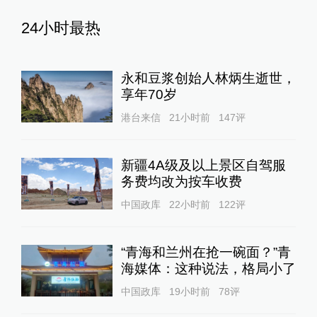
24小时最热
永和豆浆创始人林炳生逝世，
享年70岁
港台来信
21小时前
147
评
新疆4A级及以上景区自驾服
务费均改为按车收费
中国政库
22小时前
122
评
“青海和兰州在抢一碗面？”青
海媒体：这种说法，格局小了
中国政库
19小时前
78
评