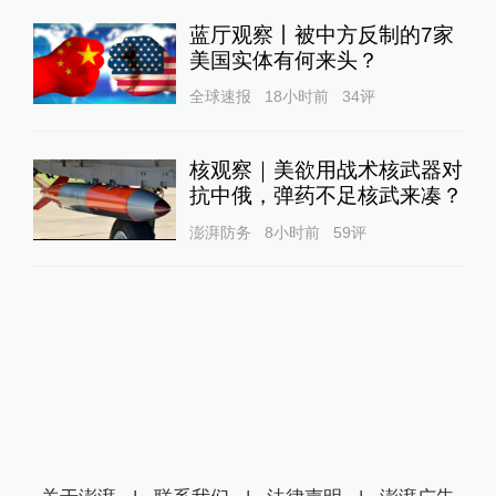
蓝厅观察丨被中方反制的7家
美国实体有何来头？
全球速报
18小时前
34
评
核观察｜美欲用战术核武器对
抗中俄，弹药不足核武来凑？
澎湃防务
8小时前
59
评