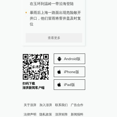
在玉环到温岭一带沿海登陆
暴雨后上海一路面出现危险敞开
井口，他们冒雨将窨井盖及时复
位
查看更多
Android版
iPhone版
扫码下载
iPad版
澎湃新闻客户端
关于澎湃
加入澎湃
联系我们
广告合作
法律声明
隐私政策
澎湃矩阵
新闻报料