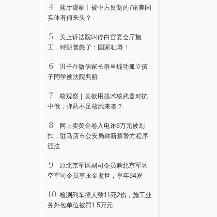
4
蓝厅观察丨被中方反制的7家美国
实体有何来头？
5
美上诉法院叫停白宫宴会厅施
工，特朗普怒了：国家耻辱！
6
男子在微信家长群里煽动孤立孩
子同学被法院判赔
7
核观察｜美欲用战术核武器对抗
中俄，弹药不足核武来凑？
8
网上卖黄金卷入电诈8万元被划
扣，驻马店市公安局称新蔡警方程序
违法
9
原北京军区副司令员兼北京军区
空军司令员李永金逝世，享年84岁
10
检测列车撞人致11死2伤，施工业
务外包单位被罚1.5万元