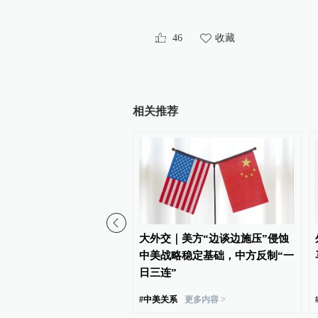
46
收藏
相关推荐
战时日本多所大学进行输
大外交｜美方“边谈边施压”侵蚀
实验，向患者注射动物血
中美战略稳定基础，中方反制“一
日三连”
#
中美关系
更多内容 >