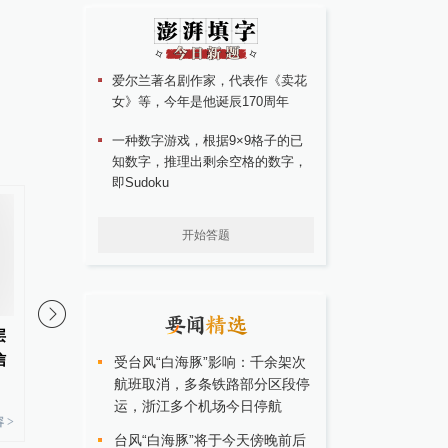
爱尔兰著名剧作家，代表作《卖花
女》等，今年是他诞辰170周年
一种数字游戏，根据9×9格子的已
知数字，推理出剩余空格的数字，
即Sudoku
开始答题
层
习近平会见菲律宾总统杜特尔特
日媒：战时日本多所大
信
和越南国家主席陈大光
血人体实验，向患者注
受台风“白海豚”影响：千余架次
航班取消，多条铁路部分区段停
运，浙江多个机场今日停航
 >
#
习近平会见
更多内容 >
台风“白海豚”将于今天傍晚前后