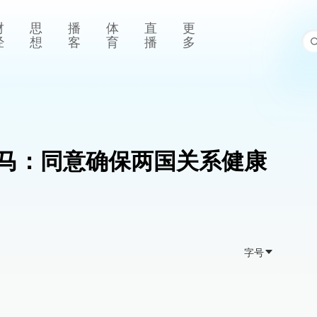
财
思
播
体
直
更
经
想
客
育
播
多
马：同意确保两国关系健康
字号