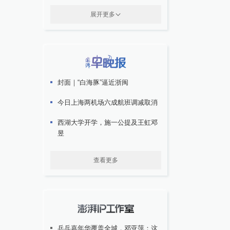
展开更多
封面｜“白海豚”逼近浙闽
今日上海两机场六成航班调减取消
西湖大学开学，施一公提及王虹邓
昱
查看更多
乒乓嘉年华覆盖全城，邓亚萍：这