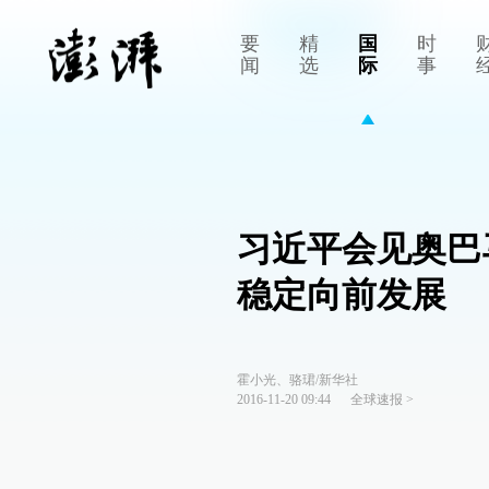
要
精
国
时
闻
选
际
事
习近平会见奥巴
稳定向前发展
霍小光、骆珺/新华社
2016-11-20 09:44
全球速报
>