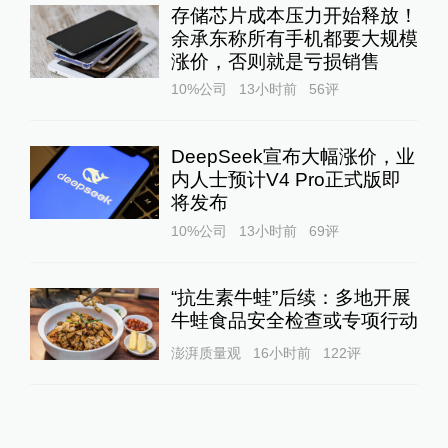
存储芯片成本压力开始释放！
余承东称所有手机都要大规模
涨价，否则就是亏损销售
10%公司
13小时前
56
评
DeepSeek宣布大幅涨价，业
内人士预计V4 Pro正式版即
将发布
10%公司
13小时前
69
评
“抗生素牛蛙”后续：多地开展
牛蛙食品安全检查或专项行动
澎湃质量观
16小时前
122
评