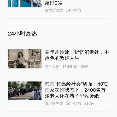
超过5%
金改实验室
14小时前
24小时最热
暮年常沙娜：记忆消逝处，不
褪色的敦煌人生
澎湃人物
16小时前
69
评
韩国“超高龄社会”切面：40℃
国家灾难状态下，2400名首
尔老人还在巷子里收废纸
澎湃世界观
16小时前
210
评