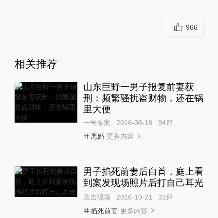
966
相关推荐
山东巨野一男子报复前妻获
刑：频繁骚扰盗财物，还在锅
里大便
一号专案
2016-08-18
94
评
更多内容
离婚
男子掐死前妻后自首，庭上看
到案发现场照片后打自己耳光
直击现场
2016-10-21
31
评
更多内容
掐死前妻