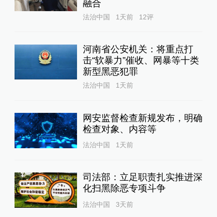
融合
法治中国
1天前
12
评
河南省公安机关：将重点打
击“软暴力”催收、网暴等十类
新型黑恶犯罪
法治中国
1天前
网安监督检查新规发布，明确
检查对象、内容等
法治中国
1天前
司法部：立足职责扎实推进深
化扫黑除恶专项斗争
法治中国
3天前