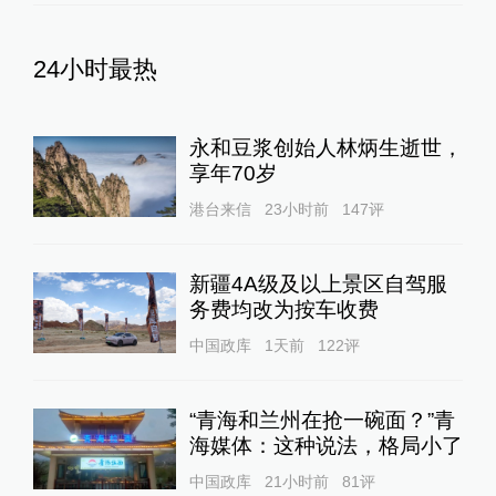
24小时最热
永和豆浆创始人林炳生逝世，
享年70岁
港台来信
23小时前
147
评
新疆4A级及以上景区自驾服
务费均改为按车收费
中国政库
1天前
122
评
“青海和兰州在抢一碗面？”青
海媒体：这种说法，格局小了
中国政库
21小时前
81
评