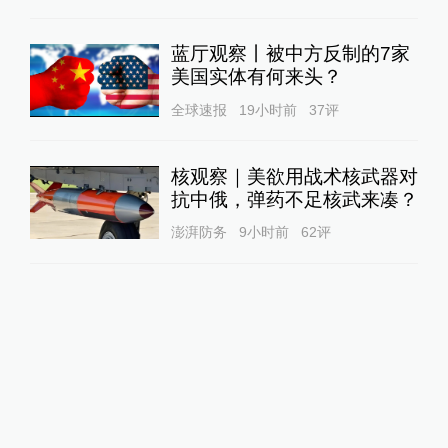
蓝厅观察丨被中方反制的7家
美国实体有何来头？
全球速报
19小时前
37
评
核观察｜美欲用战术核武器对
抗中俄，弹药不足核武来凑？
澎湃防务
9小时前
62
评