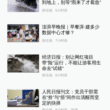
到地上，别等“雨来了才着急”
舆论场
5小时前
澎湃早晚报｜早餐湃·建多少
数据中心才够？
舆论场
7小时前
经济日报：别让网红项目
带“险”运行，不能让游客用生
命去“试错”
舆论场
8小时前
人民日报刊文：党员干部需
在“拎”与“捂”间作出清醒而坚
定的抉择
舆论场
8小时前
25
评