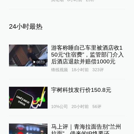
24小时最热
游客称睡自己车里被酒店收1
50元“住宿费”，监管部门介入
后酒店退款并赔偿1000元
00:19
锋线视频
18小时前
323
评
宇树科技发行价150.8元
10%公司
20小时前
56
评
马上评｜青海拉面告别“兰州
拉面”，借来的IP终要还