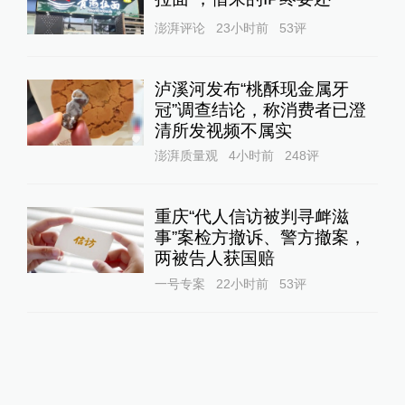
澎湃评论
23小时前
53
评
泸溪河发布“桃酥现金属牙
冠”调查结论，称消费者已澄
清所发视频不属实
澎湃质量观
4小时前
248
评
重庆“代人信访被判寻衅滋
事”案检方撤诉、警方撤案，
两被告人获国赔
一号专案
22小时前
53
评