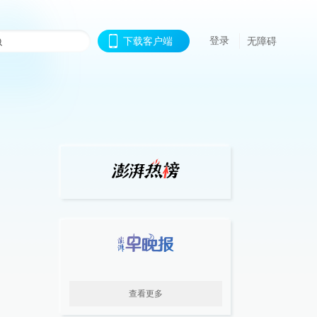
登录
下载客户端
无障碍
查看更多