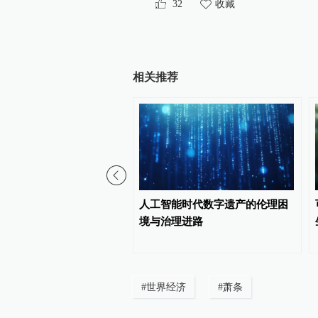
32
收藏
相关推荐
告｜超级厄尔尼诺与极端
人工智能时代数字遗产的伦理困
全球变暖
境与治理进路
#
世界经济
#
萧条