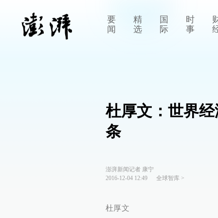
要
精
国
时
闻
选
际
事
杜厚文：世界经
条
澎湃新闻记者 康宁
2016-12-04 12:49
全球智库
>
杜厚文