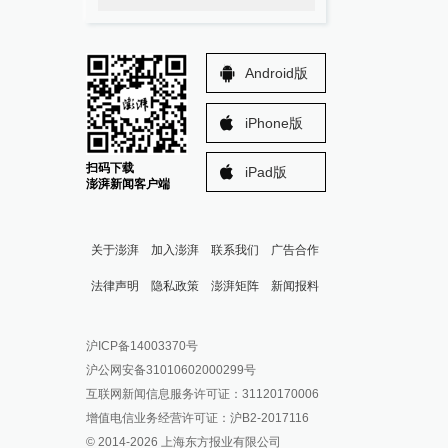
Android版
iPhone版
扫码下载
iPad版
澎湃新闻客户端
关于澎湃
加入澎湃
联系我们
广告合作
法律声明
隐私政策
澎湃矩阵
新闻报料
报料热线: 021-962866
澎湃新闻微博
沪ICP备14003370号
报料邮箱: news@thepaper.cn
澎湃新闻公众号
沪公网安备31010602000299号
澎湃新闻抖音号
互联网新闻信息服务许可证：31120170006
派生万物开放平台
增值电信业务经营许可证：沪B2-2017116
© 2014-
2026
上海东方报业有限公司
IP SHANGHAI