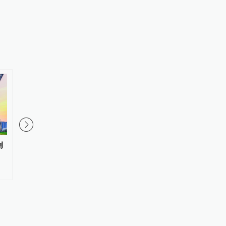
创
非洲矿业新规观察④中资矿企需
讲座预告｜超级厄尔尼
找到政策强制与商业可行性平衡
天气和全球变暖
点