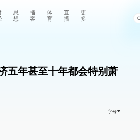
财
思
播
体
直
更
经
想
客
育
播
多
济五年甚至十年都会特别萧
字号