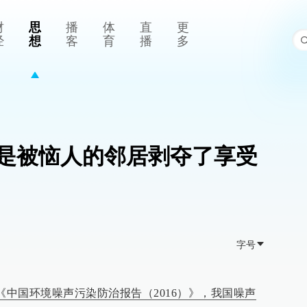
财
思
播
体
直
更
经
想
客
育
播
多
是被恼人的邻居剥夺了享受
字号
了《中国环境噪声污染防治报告（2016）》，我国噪声