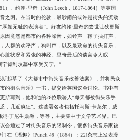
-1881）、约翰·里奇（John Leech，1817-1864）等英国
音之困。在当时的伦敦，最吵闹的或许是街头的流动
“厚颜无耻的表演者”。好友约翰·里奇的去世让狄更斯
原因竟然是都市的各种噪音，如铃声，鞭子抽打声，
，人群的欢呼声，狗叫声，以及最致命的街头音乐，
心脏状况和紧张的神经。里奇最后的遗言令人叹
我宁肯到坟墓中享受安宁。”
·巴斯起草了《大都市中街头音乐改善法案》，并将民众
市的街头音乐》一书，提交给英国议会讨论。书中有
更斯写到，他和他的28位联署人“每天都被街头乐手
乏，几近疯狂”。这些署名者包括托马斯·卡莱尔，威
阿佛烈·丁尼生勋爵，等等，主要集中于文学艺术界。巴
议会通过了对街头音乐的限制令，很多街头音乐家被
《潘趣》[Punch 46（1864）：22]杂志上发表漫