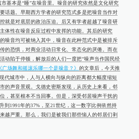
的城市基本是“睡”在噪音里。
噪音的研究依然是文化研究
要话题。早期西方学者的研究范式多是把噪音当作对
控就是对底层的政治压迫。后又有学者超越了噪音研
主体性在噪音反应过程中发挥的功能。其后的研究
的噪音均可被纳入其中，噪音在此种范式中是被排斥
传的恐惧，对商业活动日常化、常态化的厌倦。
而在
活动陷于停顿，解放后的人们一度把“噪声当作国民经
《广场舞和摇滚乐哪一个是噪音？》
的文章后，今天推
在现代城市中，人与人横向与纵向的距离都大幅度缩短
市的声音景观。
戈德史密斯发现，从历史上来看，邻
位，甚至根本不当回事。但是，深受邻居噪声干扰的
上升到1991年的37%，至21世纪，这一数字比例依然持
来越严重
。那么，
我们是被我们那些恼人的邻居们剥