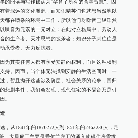
事的阅读与写作被认为“孕育了所有的高等智慧”。因
有着深远的文化渊源，而知识精英们也就想当然地以
天都在嘈杂的环境中工作，所以他们对噪音已经浑然
以噪音为元素的二元对立：在此对立格局中，劳动人
音的生产者、天才思想的扼杀者；知识分子则往往是
动承受者、无力反抗者。
因为其实任何人都有享受安静的权利，而且这种权利
支持。因而，当个体无法找到安静的生活空间时，一
过，暂且抛开这些涉及阶层、社会关系的论争，回归
的悲剧事件，我们会发现，现代住宅的不隔音乃是引
因。
造
从1841年的1870272人到1851年的2362236人，足
如荼，大量雇工主要是爱尔兰雇工的涌入使得住房需求