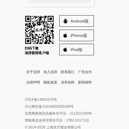
Android版
iPhone版
扫码下载
iPad版
澎湃新闻客户端
关于澎湃
加入澎湃
联系我们
广告合作
法律声明
隐私政策
澎湃矩阵
新闻报料
报料热线: 021-962866
澎湃新闻微博
沪ICP备14003370号
报料邮箱: news@thepaper.cn
澎湃新闻公众号
沪公网安备31010602000299号
澎湃新闻抖音号
互联网新闻信息服务许可证：31120170006
派生万物开放平台
增值电信业务经营许可证：沪B2-2017116
© 2014-
2026
上海东方报业有限公司
IP SHANGHAI