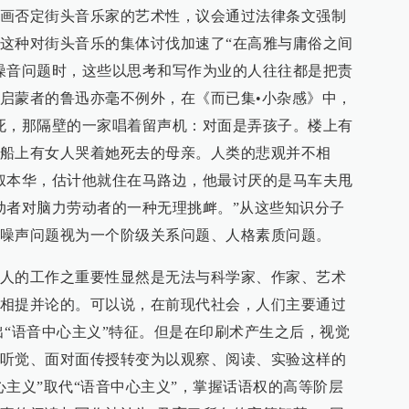
画否定街头音乐家的艺术性，议会通过法律条文强制
这种对街头音乐的集体讨伐加速了“在高雅与庸俗之间
噪音问题时，这些以思考和写作为业的人往往都是把责
启蒙者的鲁迅亦毫不例外，在《而已集•小杂感》中，
死，那隔壁的一家唱着留声机：对面是弄孩子。楼上有
船上有女人哭着她死去的母亲。人类的悲观并不相
叔本华，估计他就住在马路边，他最讨厌的是马车夫甩
动者对脑力劳动者的一种无理挑衅。”从这些知识分子
噪声问题视为一个阶级关系问题、人格素质问题。
人的工作之重要性显然是无法与科学家、作家、艺术
相提并论的。可以说，在前现代社会，人们主要通过
出“语音中心主义”特征。但是在印刷术产生之后，视觉
听觉、面对面传授转变为以观察、阅读、实验这样的
心主义”取代“语音中心主义”，掌握话语权的高等阶层