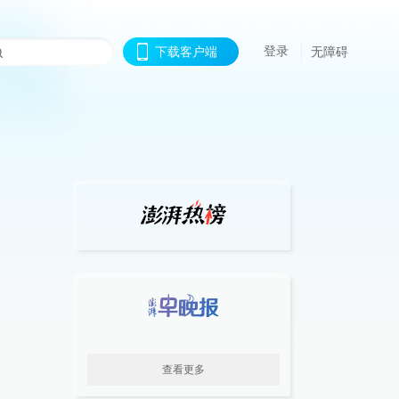
登录
下载客户端
无障碍
查看更多