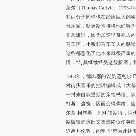
莱尔（Thomas Carlyle，1795
知识分子同样也在经历巨大的噪
音乐家，狄更斯直接将他们称为
非常难过，因为加速里奇死去的
马车声，小贩和马车车夫的聒噪
这些都恶化了他本来就很严重的
惜：“与其继续经受这般折磨，
1863年，德比郡的议员迈克尔
对街头音乐的控诉编辑成《大都
一封来自狄更斯的亲笔书信。狄
打断、袭扰，因而变得焦虑、疲
尔基·柯林斯，E.M.福斯特，
斯编辑的这部文集最终促使英国
迫离开伦敦，约翰·里奇为此还专门在