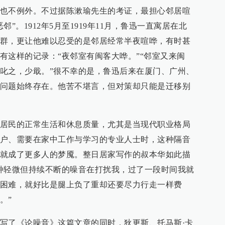
也不例外。不过据陈漱瑜先生的考证，最担心邻居喧
”。1912年5月至1919年11月，鲁迅一直寓居在北
群，更让他难以忍受的是邻居经常半夜喧哗，有时甚
有这样的记录：“夜邻室有闽客大哗。”“邻室又来闽
叱之，少戢。”很不幸的是，鲁迅后来在厦门、广州、
问题始终存在。他苦不堪言，但对策却只能是迁移别
居民的正常生活和休息质量，尤其是当现代职业格局
户、需要在家中工作与学习的专业人士时，这种隔音
就成了更多人的梦魇。整日居家写作的叔本华如此描
种轻微但持续不断的噪音在打扰我，过了一段时间我就
困难，就好比是腿上负了重却还要尽力行走一样费
。”
写了《论噪音》这篇文章的同时，狄更斯、托马斯·卡