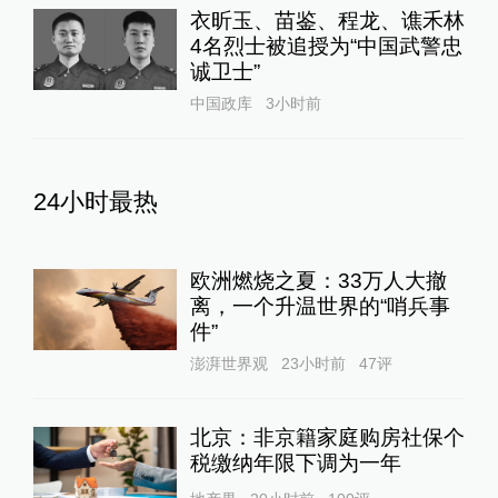
衣昕玉、苗鉴、程龙、谯禾林
4名烈士被追授为“中国武警忠
诚卫士”
中国政库
3小时前
24小时最热
欧洲燃烧之夏：33万人大撤
离，一个升温世界的“哨兵事
件”
澎湃世界观
23小时前
47
评
北京：非京籍家庭购房社保个
税缴纳年限下调为一年