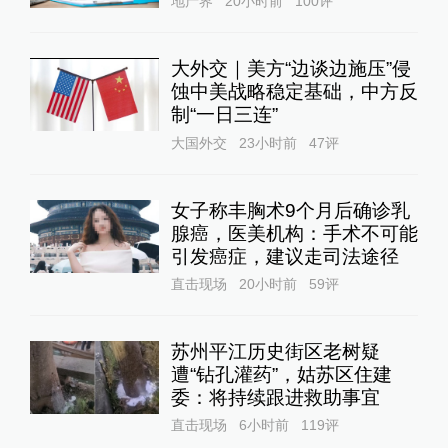
地产界
20小时前
100
评
大外交｜美方“边谈边施压”侵
蚀中美战略稳定基础，中方反
制“一日三连”
大国外交
23小时前
47
评
女子称丰胸术9个月后确诊乳
腺癌，医美机构：手术不可能
引发癌症，建议走司法途径
直击现场
20小时前
59
评
苏州平江历史街区老树疑
遭“钻孔灌药”，姑苏区住建
委：将持续跟进救助事宜
直击现场
6小时前
119
评