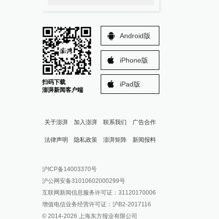
Android版
iPhone版
扫码下载
iPad版
澎湃新闻客户端
关于澎湃
加入澎湃
联系我们
广告合作
法律声明
隐私政策
澎湃矩阵
新闻报料
报料热线: 021-962866
澎湃新闻微博
沪ICP备14003370号
报料邮箱: news@thepaper.cn
澎湃新闻公众号
沪公网安备31010602000299号
澎湃新闻抖音号
互联网新闻信息服务许可证：31120170006
派生万物开放平台
增值电信业务经营许可证：沪B2-2017116
© 2014-
2026
上海东方报业有限公司
IP SHANGHAI