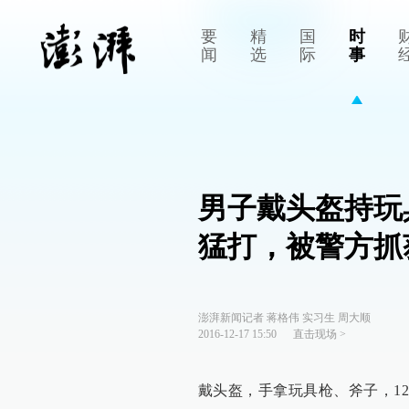
要
精
国
时
闻
选
际
事
男子戴头盔持玩
猛打，被警方抓
澎湃新闻记者 蒋格伟 实习生 周大顺
2016-12-17 15:50
直击现场
>
戴头盔，手拿玩具枪、斧子，12