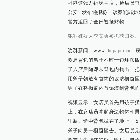
社港镇张万福珠宝店，遭店员奋
公安” 发布通报称，该案犯罪嫌
警方追回了全部被抢财物。
犯罪嫌疑人李某勇被抓获归案。
澎湃新闻（www.thepape
双肩背包的男子不时一边环顾四
子入店后随即从背包内掏出一把
用斧子朝放有首饰的玻璃橱窗砸
男子在将橱窗内首饰装到背包的
视频显示，女店员首先用镜子猛
上，在女店员拿起身边物体朝男
里塞。途中背包掉在了地上，又
斧子向另一橱窗砸去。女店员见
双方发生肢体冲突，随后，男子