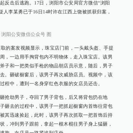
起反击后逃跑。17日，浏阳市公安局官方微信“浏阳
疑人李某勇已于16日14时许在江西上饶被抓获归案，
 浏阳公安微信公众号 图
r.cn）获取的案发视频显示，珠宝店门前，一头戴头盔、手提
周，一边用手掏背包内不明物体，走入珠宝店。该男
斧子和一把类似手枪的物品朝店员示意，随后，男子
去。砸破橱窗后，该男子再次威胁店员。视频中，该
过程中，遭到一名身穿红色衣服的女店员还击。
砸抢劫男子，夺回了男子背包，后又将背包扔在地
子砸去的过程中，该男子一把抓起橱窗内首饰往背包
被其迅速捡起，此时，该男子再次抓取一把首饰后持
状，冲到男子跟前，拿起一根木棍往男子身上猛砸，
逃跑，女店员一路紧追到店外。