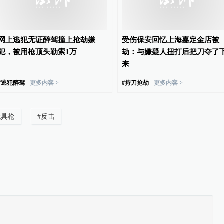
网上逃犯无证醉驾撞上抢劫嫌
受伤保安回忆上海嘉定金店被
犯，被用枪顶头勒索1万
劫：与嫌疑人扭打后把刀夺了
来
#
逃犯醉驾
更多内容 >
#
持刀抢劫
更多内容 >
玩具枪
#
反击