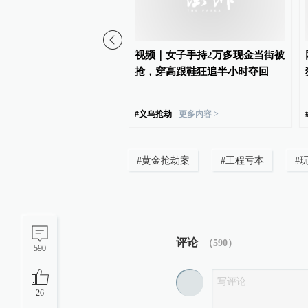
了消防栓竟是摆设！腾冲
视频｜女子手持2万多现金当街被
不愿检修擅自关停消防供
抢，穿高跟鞋狂追半小时夺回
#
义乌抢劫
更多内容 >
#
黄金抢劫案
#
工程亏本
#
评论
（
590
）
590
26