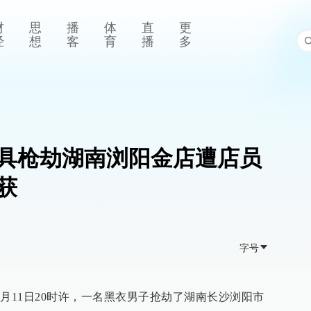
财
思
播
体
直
更
经
想
客
育
播
多
具枪劫湖南浏阳金店遭店员
获
字号
月11日20时许，一名黑衣男子抢劫了湖南长沙浏阳市