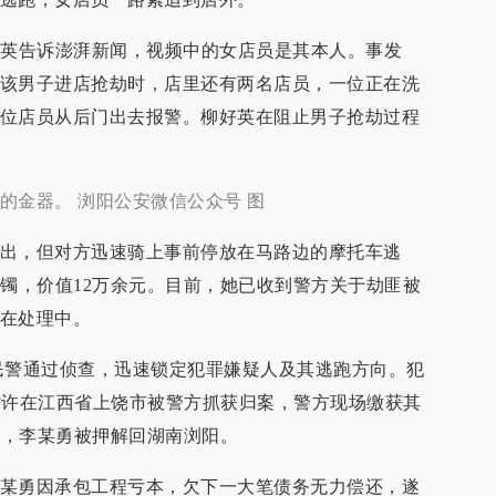
好英告诉澎湃新闻，视频中的女店员是其本人。事发
该男子进店抢劫时，店里还有两名店员，一位正在洗
位店员从后门出去报警。柳好英在阻止男子抢劫过程
的金器。 浏阳公安微信公众号 图
出，但对方迅速骑上事前停放在马路边的摩托车逃
手镯，价值12万余元。目前，她已收到警方关于劫匪被
在处理中。
，民警通过侦查，迅速锁定犯罪嫌疑人及其逃跑方向。犯
4时许在江西省上饶市被警方抓获归案，警方现场缴获其
许，李某勇被押解回湖南浏阳。
某勇因承包工程亏本，欠下一大笔债务无力偿还，遂