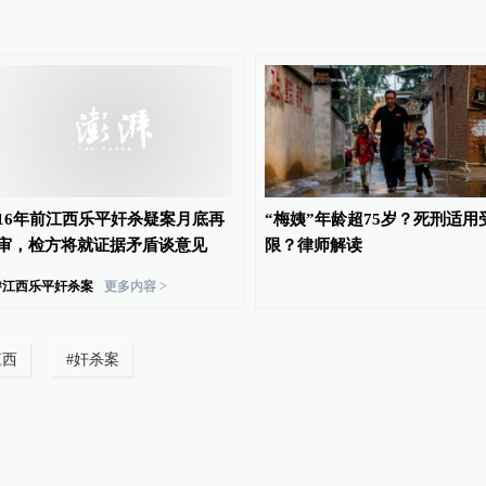
16年前江西乐平奸杀疑案月底再
“梅姨”年龄超75岁？死刑适用
审，检方将就证据矛盾谈意见
限？律师解读
#
江西乐平奸杀案
更多内容 >
江西
#
奸杀案