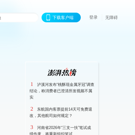
登录
下载客户端
无障碍
1
泸溪河发布“桃酥现金属牙冠”调查
结论，称消费者已澄清所发视频不属
实
2
东航国内客票提前14天可免费退
改，其他航司如何规定？
3
河南省2026年“三支一扶”笔试成
绩作废，将重新组织笔试