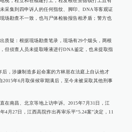
电视，程立和在福建打工，程发根在景德镇打工且有
未采集到四申诉人的任何指纹、脚印、DNA等客观证
现场勘查不一致，也与尸体检验报告相矛盾；警方也
出质疑：根据现场勘查笔录，现场有29个烟头，两根
，但侦查人员未提取唾液进行DNA鉴定，也未提取指
定”7年后，涉嫌制造多起命案的方林崽在法庭上自认他才
深兵自2015年6月取保候审期满后，至今未被采取其他刑事
在南昌、北京等地上访申诉。2015年7月31日，江
年4月27日，江西高院作出再审乐平“5.24案”决定，11