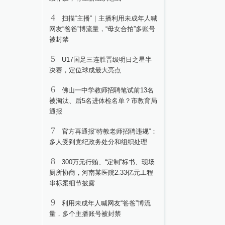
4
扫描“主播”｜主播利用未成年人喊
网友“爸爸”博流量，“母女合拍”多账号
被封禁
5
U17国足三连胜晋级明日之星半
决赛，定位球成最大亮点
6
佛山一中学教师招聘笔试前13名
被淘汰、后5名进体检名单？市教育局
通报
7
官方再通报“特教老师招聘违规”：
多人受到党纪政务处分和组织处理
8
300万元行贿、“定制”标书、现场
厕所协商，河南某医院2.33亿元工程
串标案细节披露
9
利用未成年人喊网友“爸爸”博流
量，多个主播账号被封禁