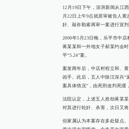
12月19日下午，澎湃新闻从江西
月22日上午9点就原审被告人
奸、敲诈勒索再审一案进行宣判
2000年5月23日晚，乐平市
蒋某某和一外地女子郝某约会时
平“5.24”案。
案发两年后，中店村程立和、黄
凶手。此后，五人中除汪深兵“漏
案具体情况”，由死刑改判死缓
法院认定，上述五人抢劫蒋某某
对其进行轮奸、杀害，次日又将
但家属认为本案存在多处疑点。