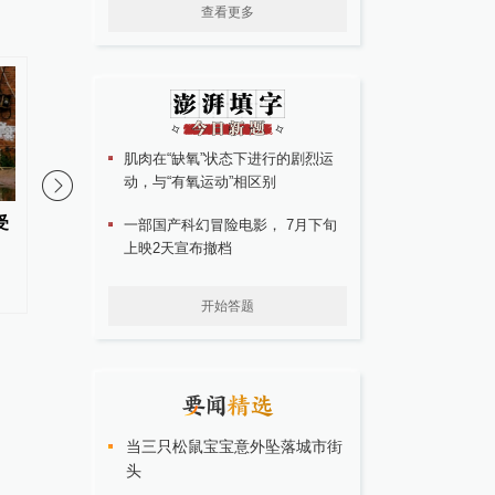
查看更多
肌肉在“缺氧”状态下进行的剧烈运
动，与“有氧运动”相区别
受
四川资阳原市长王善平一审获刑
重庆“代人信访被判寻衅
一部国产科幻冒险电影， 7月下旬
上映2天宣布撤档
十一年，检举他人被认定立功
检方撤诉、警方撤案，
获国赔
开始答题
当三只松鼠宝宝意外坠落城市街
头