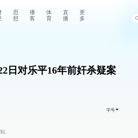
财
思
播
体
直
更
经
想
客
育
播
多
22日对乐平16年前奸杀疑案
字号
知。