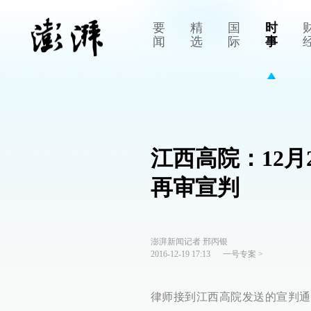
要
精
国
时
闻
选
际
事
江西高院：12月
再审宣判
澎湃新闻记者 邢丙银
2016-12-19 17:13
一号专案
>
律师接到江西高院发送的宣判通