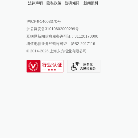
法律声明
隐私政策
澎湃矩阵
新闻报料
报料热线: 021-962866
澎湃新闻微博
沪ICP备14003370号
报料邮箱: news@thepaper.cn
澎湃新闻公众号
沪公网安备31010602000299号
澎湃新闻抖音号
互联网新闻信息服务许可证：31120170006
派生万物开放平台
增值电信业务经营许可证：沪B2-2017116
© 2014-
2026
上海东方报业有限公司
IP SHANGHAI
SIXTH TONE