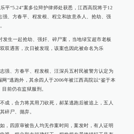
乐平“5.24”案多位辩护律师处获悉，江西高院将于12
黄志强、方春平、程发根、程立和故意杀人、抢劫、强
。
中店村发生一起抢劫、强奸、碎尸案，当地绿宝超市老板
双双遇害，次日被发现，该案也因此被命名为乐
志强、方春平、程发根、汪深兵五村民被警方认定为
网”逃跑外，其余四人于2006年被江西高院以“鉴于本
，目前仍在监狱服刑。
不成，合力将其用刀砍死，郝某逃跑后被追上，五人
其碎尸、抛弃。
如，四原审被告人均无作案时间，案发时，有人证明