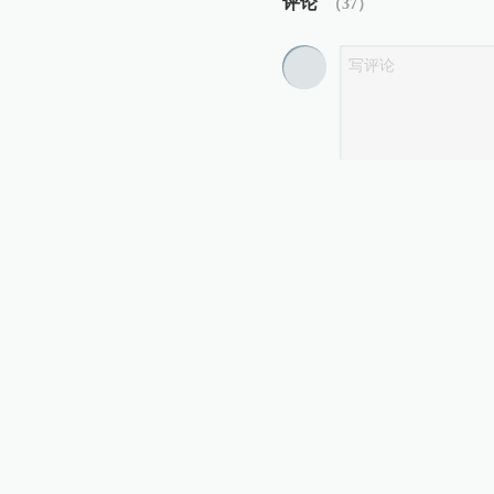
评论
（
37
）