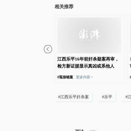
相关推荐
代人信访被判寻衅滋事”案
江西乐平16年前奸杀疑案再审，
诉、警方撤案，两被告人
检方新证据显示真凶或系他人
#
冤假错案
更多内容 >
#
江西乐平奸杀案
#
乐平
#