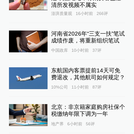
清所发视频不属实
澎湃质量观
16小时前
266
评
河南省2026年“三支一扶”笔试
成绩作废，将重新组织笔试
中国政库
10小时前
37
评
东航国内客票提前14天可免
费退改，其他航司如何规定？
10%公司
11小时前
87
评
北京：非京籍家庭购房社保个
税缴纳年限下调为一年
地产界
6小时前
56
评