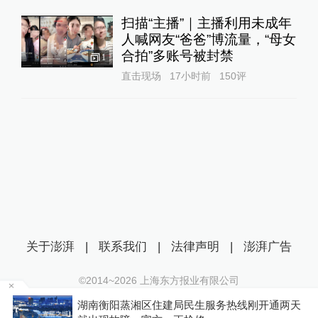
扫描“主播”｜主播利用未成年
人喊网友“爸爸”博流量，“母女
合拍”多账号被封禁
1
直击现场
17小时前
150
评
关于澎湃
|
联系我们
|
法律声明
|
澎湃广告
©2014~
2026
上海东方报业有限公司
沪ICP证：沪B2-20170116 | 沪ICP备14003370号
为
湖南衡阳蒸湘区住建局民生服务热线刚开通两天
互联网新闻信息服务许可证：31120170006