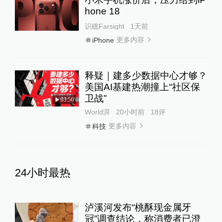
hone 18
识礁Farsight
1天前
更多内容
iPhone
释疑｜建多少数据中心才够？
美国AI基建热潮撞上“社区保
卫战”
03:56
World湃
20小时前
18
评
更多内容
科技
24小时最热
泸溪河发布“桃酥现金属牙
冠”调查结论，称消费者已澄