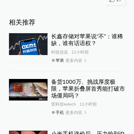
相关推荐
长鑫存储对苹果说“不”：谁稀
缺，谁有话语权？
科技说说
11小时前
更多内容
苹果
备货1000万、挑战厚度极
限，苹果折叠屏首秀能打破市
场僵局吗？
雷科技leitech
11小时前
更多内容
手机
小米手机涨价后，压力给到iP