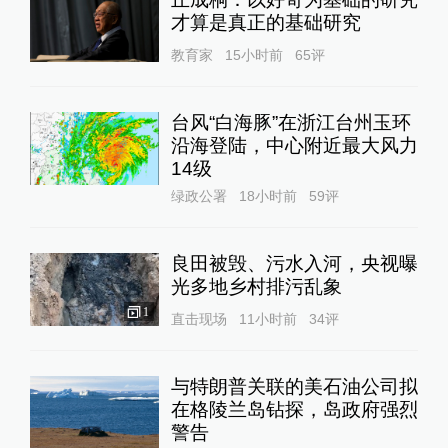
才算是真正的基础研究
教育家
15小时前
65
评
台风“白海豚”在浙江台州玉环
沿海登陆，中心附近最大风力
14级
绿政公署
18小时前
59
评
良田被毁、污水入河，央视曝
光多地乡村排污乱象
1
直击现场
11小时前
34
评
与特朗普关联的美石油公司拟
在格陵兰岛钻探，岛政府强烈
警告