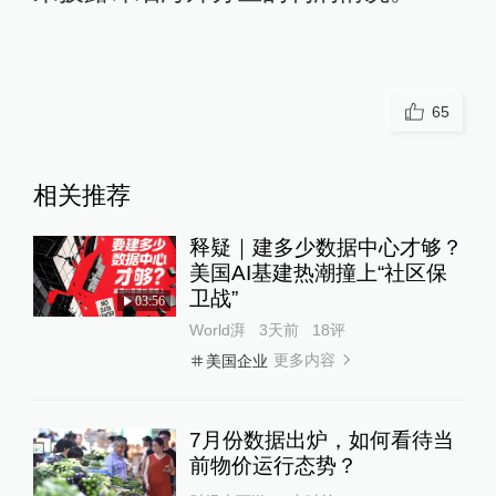
65
相关推荐
释疑｜建多少数据中心才够？
美国AI基建热潮撞上“社区保
卫战”
03:56
World湃
3天前
18
评
更多内容
美国企业
7月份数据出炉，如何看待当
前物价运行态势？