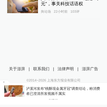
元”，事关科技话语权
舆论场
22小时前
103
评
关于澎湃
|
联系我们
|
法律声明
|
澎湃广告
©2014~
2026
上海东方报业有限公司
沪ICP证：沪B2-20170116 | 沪ICP备14003370号
博流
泸溪河发布“桃酥现金属牙冠”调查结论，称消费
互联网新闻信息服务许可证：31120170006
者已澄清所发视频不属实
沪公网安备 31010602000299号