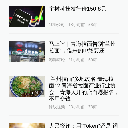
宇树科技发行价150.8元
10%公司
18小时前
56
评
马上评｜青海拉面告别“兰州
拉面”，借来的IP终要还
澎湃评论
21小时前
50
评
“兰州拉面”多地改名“青海拉
面”？青海省拉面产业行业协
会：青海人开的店自愿报名，
01:16
不用交钱
锋线视频
23小时前
78
评
人民锐评：用“Token”还是“词