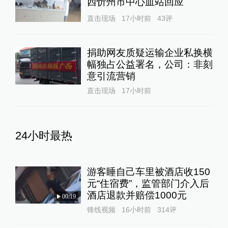
西忻州市中心血站回应
直击现场
17小时前
43
评
捐助网友质疑运输企业私换横
幅独占公益署名，公司：非刻
意引流营销
直击现场
17小时前
24小时最热
游客睡自己车里被酒店收150
元“住宿费”，监管部门介入后
酒店退款并赔偿1000元
00:19
锋线视频
16小时前
314
评