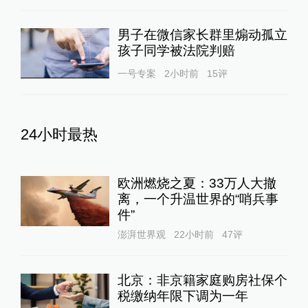
男子在微信家长群里煽动孤立
孩子同学被法院判赔
一号专案
2小时前
15
评
24小时最热
欧洲燃烧之夏：33万人大撤
离，一个升温世界的“哨兵事
件”
澎湃世界观
22小时前
47
评
北京：非京籍家庭购房社保个
税缴纳年限下调为一年