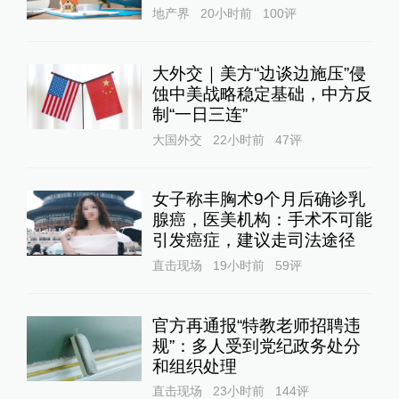
地产界
20小时前
100
评
大外交｜美方“边谈边施压”侵
蚀中美战略稳定基础，中方反
制“一日三连”
大国外交
22小时前
47
评
女子称丰胸术9个月后确诊乳
腺癌，医美机构：手术不可能
引发癌症，建议走司法途径
直击现场
19小时前
59
评
官方再通报“特教老师招聘违
规”：多人受到党纪政务处分
和组织处理
直击现场
23小时前
144
评