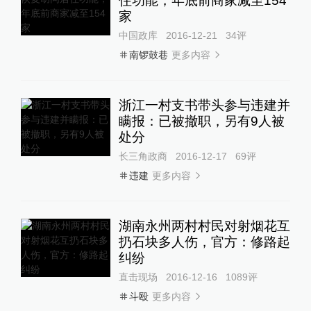
住功能，年底前商家减至154
家
中国政库
2016-12-21
34
评
更多内容
南锣鼓巷
浙江一村支书带头参与违建并
瞒报：已被撤职，另有9人被
处分
长三角政商
2016-12-17
69
评
更多内容
违建
湖南永州两村村民对射烟花互
扔石块多人伤，官方：修路起
纠纷
直击现场
2016-12-16
1089
评
更多内容
斗殴