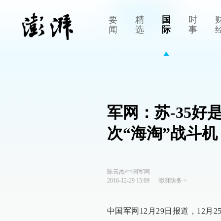
要
精
国
时
闻
选
际
事
军网：苏-35
次“海淘”战斗机
陈云杰/中国军网
2016-12-29 15:09
澎湃防务
>
中国军网12月29日报道，12月