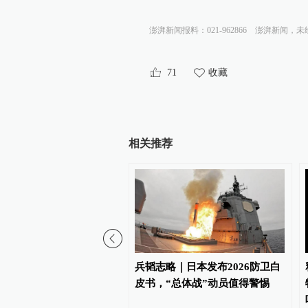
澎湃新闻报料：021-962866
澎湃新闻，未
71
收藏
相关推荐
：中国军队坚决反制任何
兵韬志略｜日本发布2026防卫白
衅图谋
皮书，“总体战”动员值得警惕