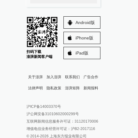
Android版
iPhone版
扫码下载
iPad版
澎湃新闻客户端
关于澎湃
加入澎湃
联系我们
广告合作
法律声明
隐私政策
澎湃矩阵
新闻报料
报料热线: 021-962866
澎湃新闻微博
沪ICP备14003370号
报料邮箱: news@thepaper.cn
澎湃新闻公众号
沪公网安备31010602000299号
澎湃新闻抖音号
互联网新闻信息服务许可证：31120170006
派生万物开放平台
增值电信业务经营许可证：沪B2-2017116
© 2014-
2026
上海东方报业有限公司
IP SHANGHAI