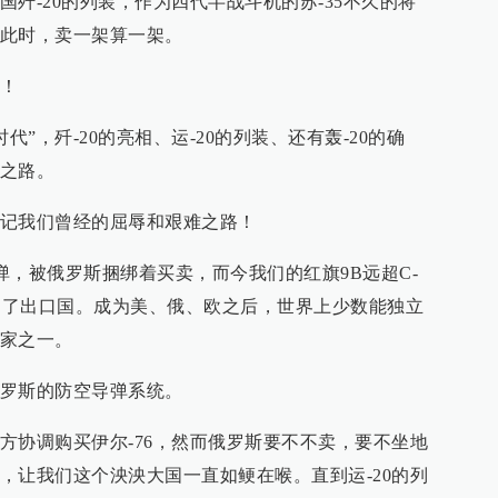
歼-20的列装，作为四代半战斗机的苏-35不久的将
此时，卖一架算一架。
！
时代”，歼-20的亮相、运-20的列装、还有轰-20的确
之路。
记我们曾经的屈辱和艰难之路！
导弹，被俄罗斯捆绑着买卖，而今我们的红旗9B远超C-
国成为了出口国。成为美、俄、欧之后，世界上少数能独立
家之一。
罗斯的防空导弹系统。
方协调购买伊尔-76，然而俄罗斯要不不卖，要不坐地
，让我们这个泱泱大国一直如鲠在喉。直到运-20的列