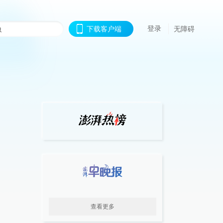
登录
下载客户端
无障碍
查看更多