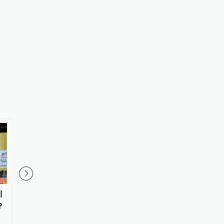
引
国防部：日本“再军事化”妄动是
国防部：中国军队坚决
？
地区和平稳定的真正威胁
闹海挑衅图谋