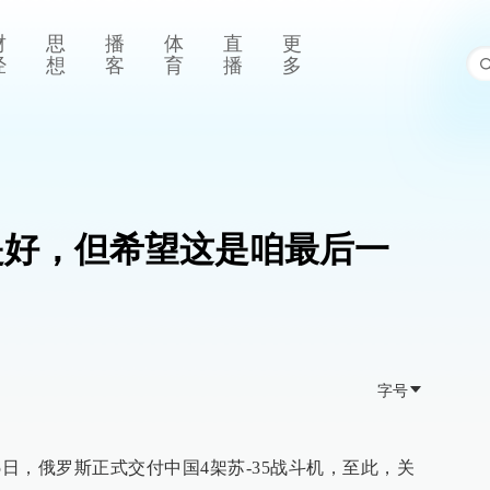
财
思
播
体
直
更
经
想
客
育
播
多
好是好，但希望这是咱最后一
字号
25日，俄罗斯正式交付中国4架苏-35战斗机，至此，关