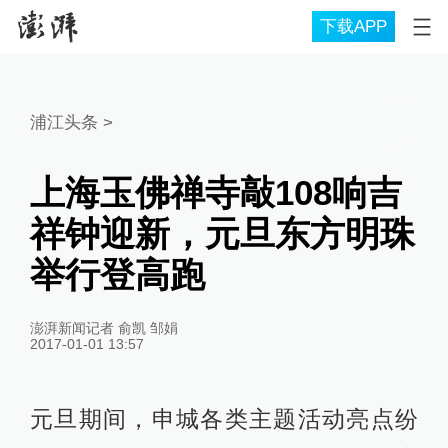
下载APP
浦江头条
>
上海玉佛禅寺敲108响吉
祥钟迎新，元旦东方明珠
举行登高跑
澎湃新闻记者 俞凯 邹娟
2017-01-01 13:57
元旦期间，申城各类主题活动亮点纷