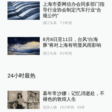
上海市委网信办会同多部门指
导行业协会制定汽车行业“合
规公约”
浦江头条
7小时前
8月8日至11日，台风“白海
豚”将对上海有明显风雨影响
浦江头条
9小时前
24小时最热
暮年常沙娜：记忆消逝处，不
褪色的敦煌人生
澎湃人物
19小时前
69
评