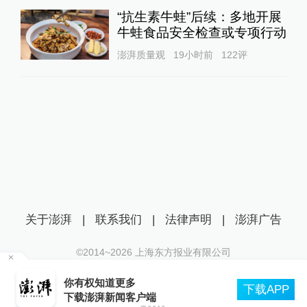
“抗生素牛蛙”后续：多地开展
牛蛙食品安全检查或专项行动
澎湃质量观
19小时前
122
评
关于澎湃
|
联系我们
|
法律声明
|
澎湃广告
©2014~
2026
上海东方报业有限公司
沪ICP证：沪B2-20170116 | 沪ICP备14003370号
管部
你有权知道更多
互联网新闻信息服务许可证：31120170006
下载APP
下载澎湃新闻客户端
沪公网安备 31010602000299号