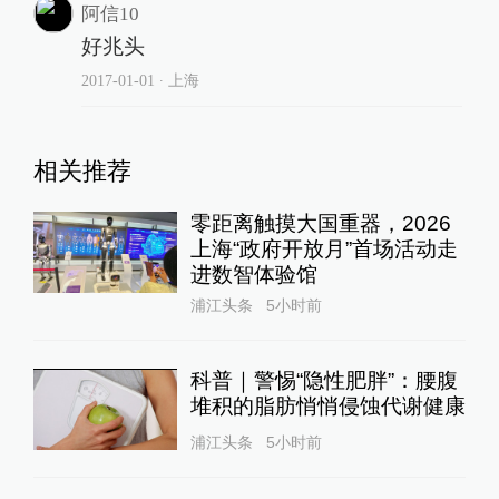
阿信10
好兆头
2017-01-01
∙ 上海
相关推荐
零距离触摸大国重器，2026
上海“政府开放月”首场活动走
进数智体验馆
浦江头条
5小时前
科普｜警惕“隐性肥胖”：腰腹
堆积的脂肪悄悄侵蚀代谢健康
浦江头条
5小时前