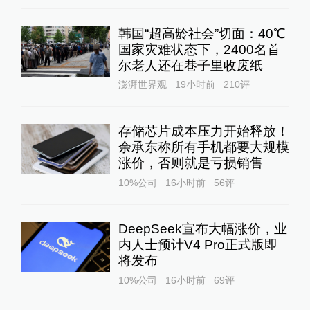
韩国“超高龄社会”切面：40℃
国家灾难状态下，2400名首
尔老人还在巷子里收废纸
澎湃世界观
19小时前
210
评
存储芯片成本压力开始释放！
余承东称所有手机都要大规模
涨价，否则就是亏损销售
10%公司
16小时前
56
评
DeepSeek宣布大幅涨价，业
内人士预计V4 Pro正式版即
将发布
10%公司
16小时前
69
评