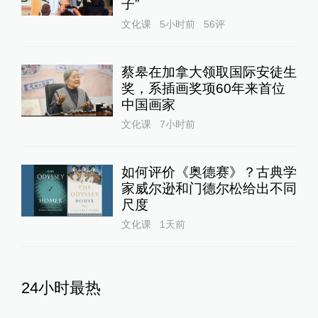
子”
文化课
5小时前
56
评
蔡皋在加拿大领取国际安徒生
奖，系插画奖项60年来首位
中国画家
文化课
7小时前
如何评价《奥德赛》？古典学
家威尔逊和门德尔松给出不同
尺度
文化课
1天前
24小时最热