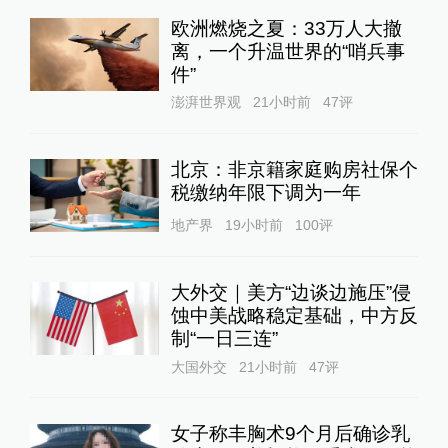
欧洲燃烧之夏：33万人大撤
离，一个升温世界的“哨兵事
件”
澎湃世界观
21小时前
47
评
北京：非京籍家庭购房社保个
税缴纳年限下调为一年
地产界
19小时前
100
评
大外交｜美方“边谈边施压”侵
蚀中美战略稳定基础，中方反
制“一日三连”
大国外交
21小时前
47
评
女子称丰胸术9个月后确诊乳