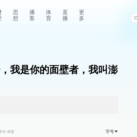
财
思
播
体
直
更
经
想
客
育
播
多
ter，我是你的面壁者，我叫澎
字号
湃号·湃客