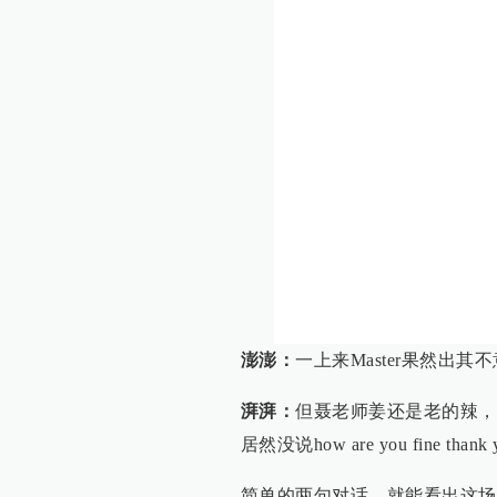
澎澎：
一上来Master果然出
湃湃：
但聂老师姜还是老的辣，
居然没说how are you fine tha
简单的两句对话，就能看出这场