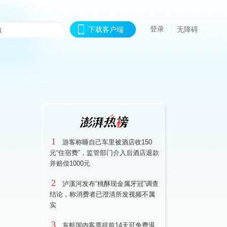
登录
下载客户端
无障碍
1
游客称睡自己车里被酒店收150
元“住宿费”，监管部门介入后酒店退款
并赔偿1000元
2
泸溪河发布“桃酥现金属牙冠”调查
结论，称消费者已澄清所发视频不属
实
3
东航国内客票提前14天可免费退