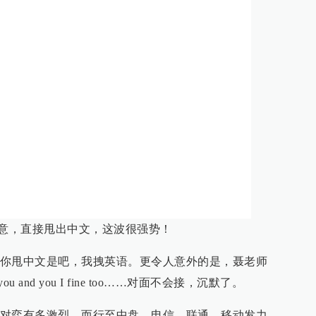
其不意，直接甩出中文，这波很强势！
你甩中文是吧，我拽英语。更令人意外的是，聂老师
nk you and you I fine too……对面不会接，沉默了。
对弈有多激烈。而行至中盘，电信、联通、移动发力