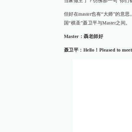
当家做主了？仿佛那一句“你们
但好在master也有“大师”的
国“棋圣”聂卫平与Master之间。
Master：聶老師好
聂卫平：
Hello！Pleased to meet