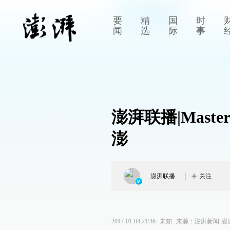
要
精
国
时
闻
选
际
事
澎湃联播|Mas
澎
澎湃联播
关注
2017-01-04 21:36
未知
来源：
澎湃新闻·澎