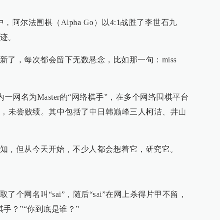
阿尔法围棋（Alpha Go）以4:1战胜了李世石九
迹。
新了，每次都会留下无数悬念，比如那一句：miss
天内一网名为Master的“网络棋手”，在多个网络围棋平台
手，未尝败绩。其中包括了中日韩巅峰三人柯洁、井山
e”不得而知，但从今天开始，不少人都会想着它，研究它。
个网名叫“sai”，随后“sai”在网上杀得片甲不留，
手？”“你到底是谁？”