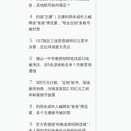
改，其他航司如何规定？
4
扫描“主播”｜主播利用未成年人喊
网友“爸爸”博流量，“母女合拍”多账号
被封禁
5
U17国足三连胜晋级明日之星半
决赛，定位球成最大亮点
6
佛山一中学教师招聘笔试前13名
被淘汰、后5名进体检名单？市教育局
通报
7
300万元行贿、“定制”标书、现场
厕所协商，河南某医院2.33亿元工程
串标案细节披露
8
利用未成年人喊网友“爸爸”博流
量，多个主播账号被封禁
9
官方再通报“特教老师招聘违规”：
多人受到党纪政务处分和组织处理