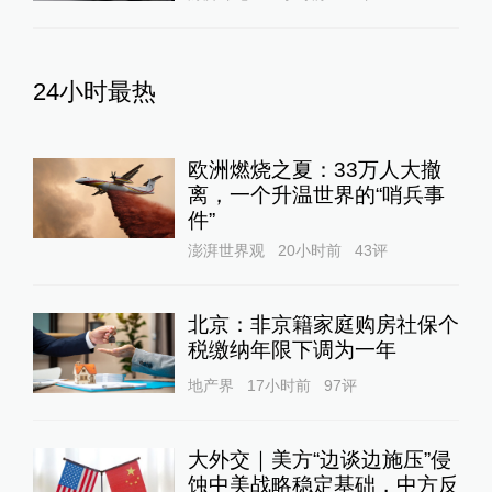
24小时最热
欧洲燃烧之夏：33万人大撤
离，一个升温世界的“哨兵事
件”
澎湃世界观
20小时前
43
评
北京：非京籍家庭购房社保个
税缴纳年限下调为一年
地产界
17小时前
97
评
大外交｜美方“边谈边施压”侵
蚀中美战略稳定基础，中方反