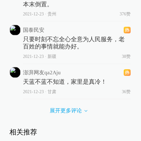
本末倒置。
2021-12-23
∙ 贵州
376赞
国泰民安
只要时刻不忘全心全意为人民服务，老
百姓的事情就能办好。
2021-12-23
∙ 新疆
38赞
澎湃网友qa2Aju
天蓝不蓝不知道，家里是真冷！
2021-12-23
∙ 甘肃
36赞
展开更多评论
相关推荐