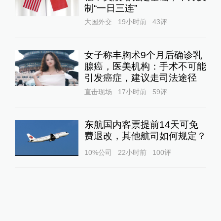
制“一日三连”
大国外交
19小时前
43
评
女子称丰胸术9个月后确诊乳
腺癌，医美机构：手术不可能
引发癌症，建议走司法途径
直击现场
17小时前
59
评
东航国内客票提前14天可免
费退改，其他航司如何规定？
10%公司
22小时前
100
评