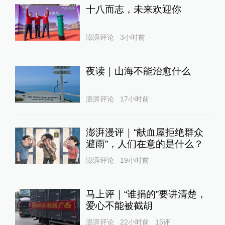
十八而志，未来欢迎你
澎湃评论
3小时前
夜读｜山海不能治愈什么
澎湃评论
17小时前
澎湃漫评｜“献血屋拒绝群众
避雨”，人们在意的是什么？
澎湃评论
19小时前
马上评｜“谁捐的”要讲清楚，
爱心不能被截胡
澎湃评论
22小时前
15
评