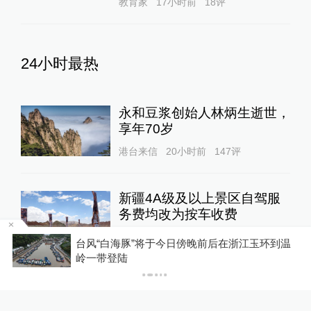
教育家
17小时前
18
评
24小时最热
永和豆浆创始人林炳生逝世，
享年70岁
港台来信
20小时前
147
评
新疆4A级及以上景区自驾服
务费均改为按车收费
中国政库
22小时前
122
评
台风“白海豚”将于今日傍晚前后在浙江玉环到温
P
岭一带登陆
“青海和兰州在抢一碗面？”青
海媒体：这种说法，格局小了