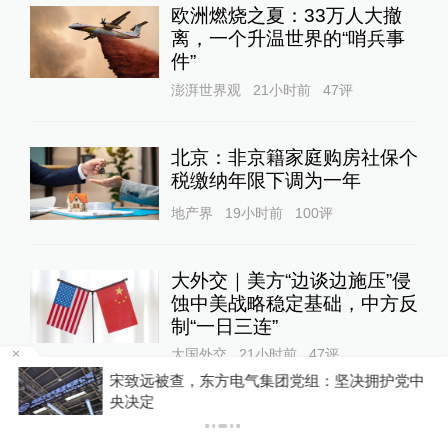
欧洲燃烧之夏：33万人大撤
离，一个升温世界的“哨兵事
件”
澎湃世界观
21小时前
47
评
北京：非京籍家庭购房社保个
税缴纳年限下调为一年
地产界
19小时前
100
评
大外交｜美方“边谈边施压”侵
蚀中美战略稳定基础，中方反
制“一日三连”
大国外交
21小时前
47
评
，
宋致远被查，东方电气集团党组：坚决拥护党中
央决定
女子称丰胸术9个月后确诊乳
腺癌，医美机构：手术不可能