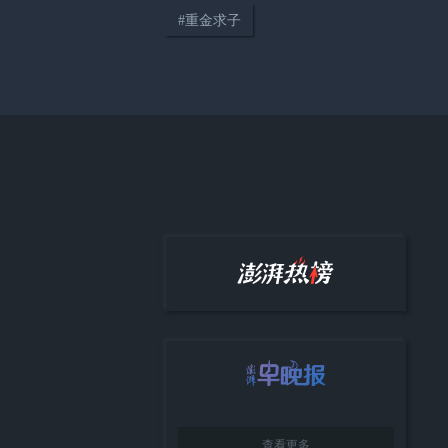
#
重金求子
04:14
只要在路上，世界便是你的“主
场”
38:12
《顾视》城市人物专访第四期：
高校加持下大零号湾的协同发展
与城市展望
查看更多