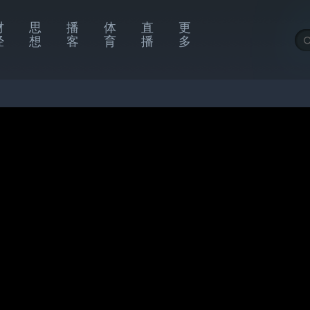
财
思
播
体
直
更
经
想
客
育
播
多