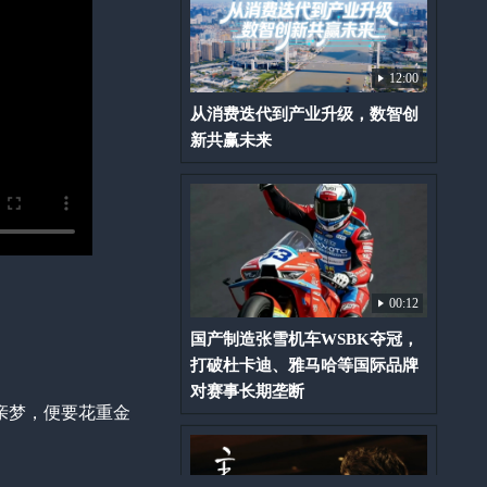
12:00
从消费迭代到产业升级，数智创
新共赢未来
00:12
国产制造张雪机车WSBK夺冠，
打破杜卡迪、雅马哈等国际品牌
对赛事长期垄断
亲梦，便要花重金