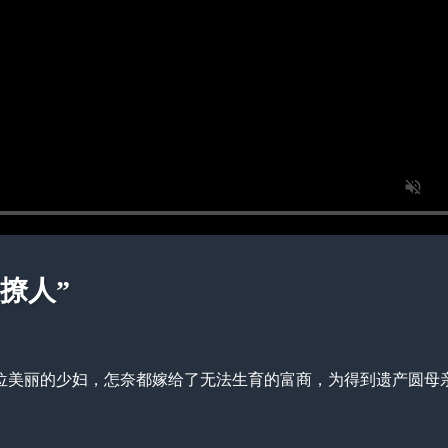
撩人”
一位美丽的少妇，怎奈都嫁给了无法生育的富商，为得到遗产圆母