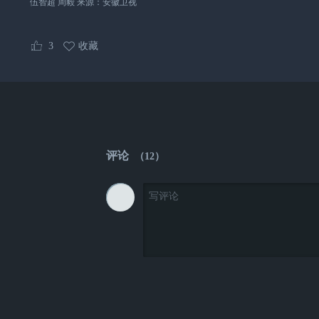
伍智超 周毅 来源：安徽卫视
3
收藏
评论
（
12
）