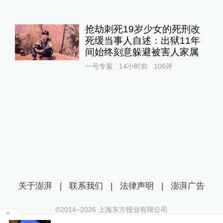
抢劫刺死19岁少女的死刑改
死缓当事人自述：出狱11年
间始终刻意躲避被害人家属
一号专案
14小时前
106
评
关于澎湃
|
联系我们
|
法律声明
|
澎湃广告
©2014~
2026
上海东方报业有限公司
沪ICP证：沪B2-20170116 | 沪ICP备14003370号