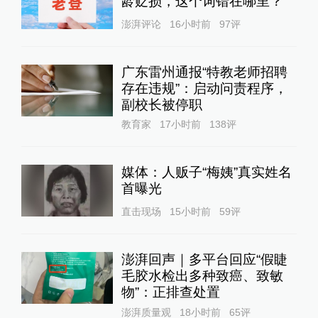
龄贬损，这个词错在哪里？
澎湃评论
16小时前
97
评
广东雷州通报“特教老师招聘
存在违规”：启动问责程序，
副校长被停职
教育家
17小时前
138
评
媒体：人贩子“梅姨”真实姓名
首曝光
直击现场
15小时前
59
评
澎湃回声｜多平台回应“假睫
毛胶水检出多种致癌、致敏
物”：正排查处置
澎湃质量观
18小时前
65
评