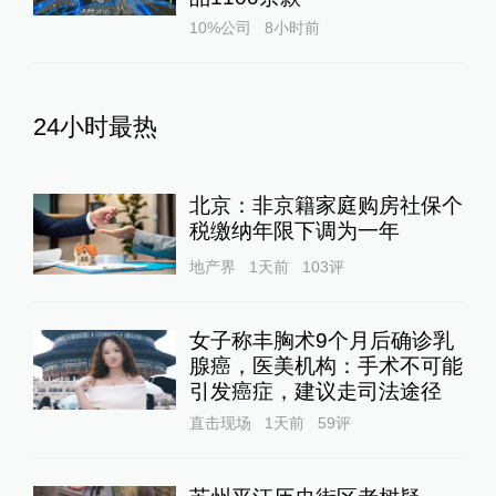
10%公司
8小时前
24小时最热
北京：非京籍家庭购房社保个
税缴纳年限下调为一年
地产界
1天前
103
评
女子称丰胸术9个月后确诊乳
腺癌，医美机构：手术不可能
引发癌症，建议走司法途径
直击现场
1天前
59
评