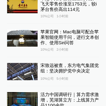
飞天零售价涨至1753元，较i
茅台售价高出114元
10%公司
1小时前
苹果官网：Mac电脑可配合苹
果智能使用千问，进行文本创
作、使用Siri问答
10%公司
2小时前
宋致远被查，东方电气集团党
组：坚决拥护党中央决定
10%公司
5小时前
活力中国调研行｜算力需求激
增，芜湖算立方：上线算力产
品1100余款