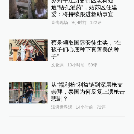
苏州平江历史街区老树疑
遭“钻孔灌药”，姑苏区住建
委：将持续跟进救助事宜
直击现场
9小时前
122
评
蔡皋领取国际安徒生奖，“在
孩子们心底种下真善美的种
子”
文化课
10小时前
59
评
从“福利枪”利益链到深层枪支
崇拜，泰国为何反复上演枪击
悲剧？
澎湃世界观
14小时前
72
评