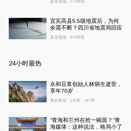
直击现场
7小时前
宜宾高县5.5级地震后，为何
余震不断？四川省地震局回应
直击现场
9小时前
24小时最热
永和豆浆创始人林炳生逝世，
享年70岁
港台来信
1天前
147
评
“青海和兰州在抢一碗面？”青
海媒体：这种说法，格局小了