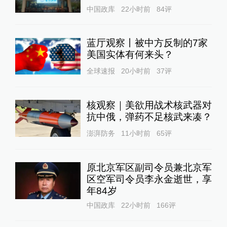
中国政库
22小时前
84
评
蓝厅观察丨被中方反制的7家
美国实体有何来头？
全球速报
20小时前
37
评
核观察｜美欲用战术核武器对
抗中俄，弹药不足核武来凑？
澎湃防务
11小时前
65
评
原北京军区副司令员兼北京军
区空军司令员李永金逝世，享
年84岁
中国政库
22小时前
166
评