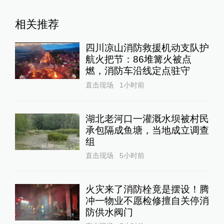
相关推荐
四川凉山消防救援机动支队护
航火把节：86堆篝火被点
燃，消防车沿线定点驻守
直击现场
1小时前
湖北老河口一灌溉水坝被村民
承包隔成鱼塘，当地成立调查
组
直击现场
5小时前
火灾来了消防栓竟是摆设！腾
冲一物业不愿检修擅自关停消
防供水阀门