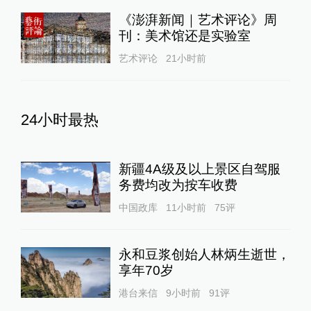
《澎湃新闻｜艺术评论》周
刊：美术馆还是实验室
艺术评论
21小时前
24小时最热
新疆4A级及以上景区自驾服
务费均改为按车收费
中国政库
11小时前
75
评
永和豆浆创始人林炳生逝世，
享年70岁
港台来信
9小时前
91
评