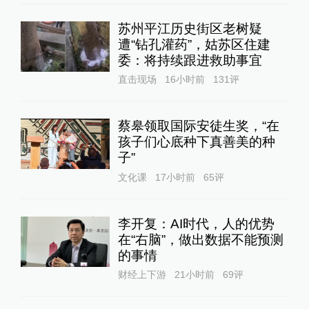
苏州平江历史街区老树疑
遭“钻孔灌药”，姑苏区住建
委：将持续跟进救助事宜
直击现场
16小时前
131
评
蔡皋领取国际安徒生奖，“在
孩子们心底种下真善美的种
子”
文化课
17小时前
65
评
李开复：AI时代，人的优势
在“右脑”，做出数据不能预测
的事情
财经上下游
21小时前
69
评