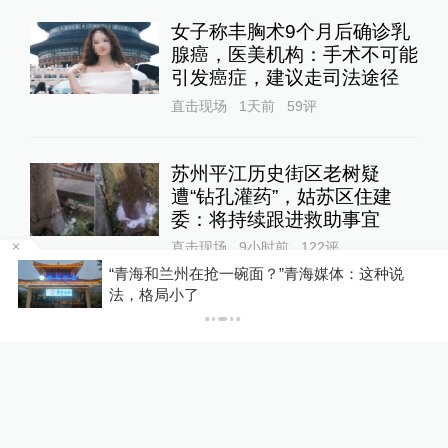
女子称丰胸术9个月后确诊乳
腺癌，医美机构：手术不可能
引发癌症，建议走司法途径
直击现场
1天前
59
评
苏州平江历史街区老树疑
遭“钻孔灌药”，姑苏区住建
委：将持续跟进救助事宜
直击现场
9小时前
122
评
区
“青海和兰州在抢一碗面？”青海媒体：这种说
法，格局小了
蔡皋领取国际安徒生奖，“在
孩子们心底种下真善美的种
子”
文化课
10小时前
59
评