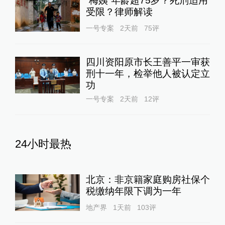
“梅姨”年龄超75岁？死刑适用
受限？律师解读
一号专案
2天前
75
评
四川资阳原市长王善平一审获
刑十一年，检举他人被认定立
功
一号专案
2天前
12
评
24小时最热
北京：非京籍家庭购房社保个
税缴纳年限下调为一年
地产界
1天前
103
评