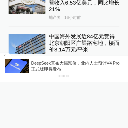
营收入6.53亿美元，同比增长
21%
地产界
16小时前
中国海外发展近84亿元竞得
北京朝阳区广渠路宅地，楼面
价8.14万元/平米
地产界
1天前
拒绝
DeepSeek宣布大幅涨价，业内人士预计V4 Pro
正式版即将发布
上海第七批次土拍收金超90
亿元：市场反应积极、持续趋
暖向好，核心区优质地块竞争
激烈
地产界
1天前
12
评
7月楼市淡季不淡：多城成交