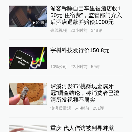
游客称睡自己车里被酒店收1
50元“住宿费”，监管部门介入
后酒店退款并赔偿1000元
00:19
锋线视频
20小时前
348
评
宇树科技发行价150.8元
10%公司
22小时前
59
评
泸溪河发布“桃酥现金属牙
冠”调查结论，称消费者已澄
清所发视频不属实
澎湃质量观
6小时前
251
评
重庆“代人信访被判寻衅滋