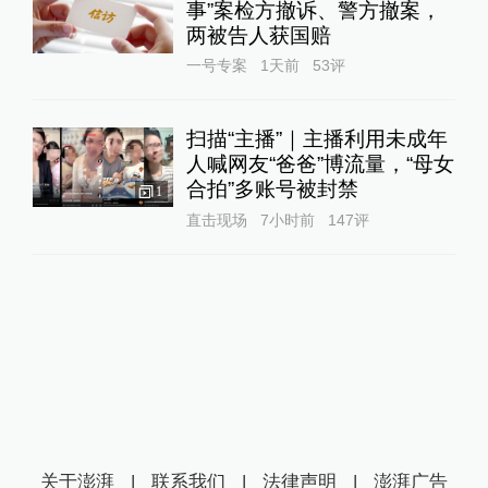
事”案检方撤诉、警方撤案，
两被告人获国赔
一号专案
1天前
53
评
扫描“主播”｜主播利用未成年
人喊网友“爸爸”博流量，“母女
合拍”多账号被封禁
1
直击现场
7小时前
147
评
关于澎湃
|
联系我们
|
法律声明
|
澎湃广告