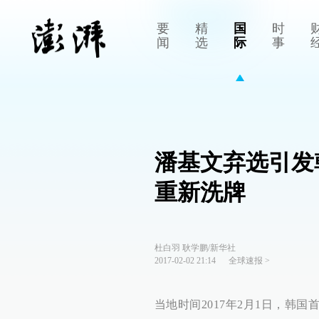
要
精
国
时
闻
选
际
事
潘基文弃选引发
重新洗牌
杜白羽 耿学鹏/新华社
2017-02-02 21:14
全球速报
>
当地时间2017年2月1日，韩