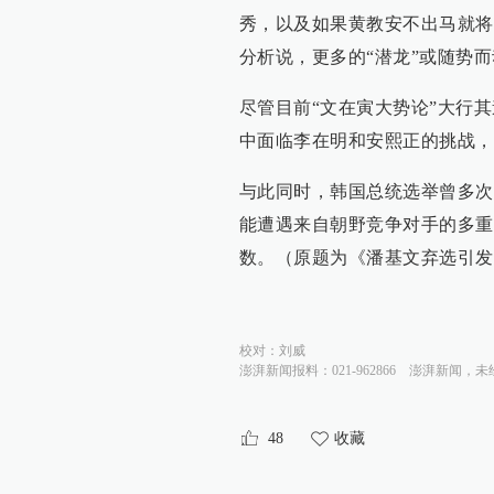
秀，以及如果黄教安不出马就将
分析说，更多的“潜龙”或随势
尽管目前“文在寅大势论”大行
中面临李在明和安熙正的挑战，
与此同时，韩国总统选举曾多次
能遭遇来自朝野竞争对手的多重
数。（原题为《潘基文弃选引发
校对：
刘威
澎湃新闻报料：021-962866
澎湃新闻，未
48
收藏