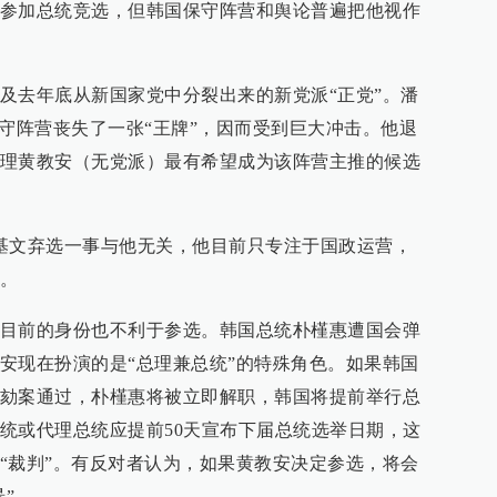
参加总统竞选，但韩国保守阵营和舆论普遍把他视作
及去年底从新国家党中分裂出来的新党派“正党”。潘
保守阵营丧失了一张“王牌”，因而受到巨大冲击。他退
理黄教安（无党派）最有希望成为该阵营主推的候选
基文弃选一事与他无关，他目前只专注于国政运营，
。
目前的身份也不利于参选。韩国总统朴槿惠遭国会弹
安现在扮演的是“总理兼总统”的特殊角色。如果韩国
劾案通过，朴槿惠将被立即解职，韩国将提前举行总
统或代理总统应提前50天宣布下届总统选举日期，这
“裁判”。有反对者认为，如果黄教安决定参选，将会
景”。