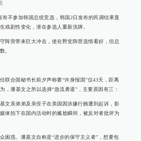
图
宣布不参加韩国总统竞选，韩国2日发布的民调结果显
生戏剧性变化，潜在参选人重新洗牌。
守阵营带来巨大冲击，使在野党阵营选情看好，但总
数。
任联合国秘书长前夕声称要“许身报国”仅43天，距离
认为，潘基文之所以选择“急流勇退”，主要原因有三：
基文亲弟弟及亲侄子在美国因涉嫌行贿遭到起诉，影
媒体拍下在国内活动时的尴尬瞬间，被反对者批评为
众困惑。潘基文自称是“进步的保守主义者”，想要包