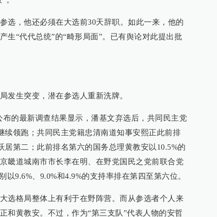
参选，他还必须在大选前30天辞职。如此一来，他的
产生“代代总统”的“畸形局面”。已有舆论对此提出批
局发生突变，潜在参选人重新洗牌。
日公布的最新调查结果显示，潘基文弃选后，共同民主党
持率继续领跑；共同民主党籍忠清南道知事安熙正此前排
率跃居第二；此前排名第六的国务总理黄教安以10.5%的
京畿道城南市市长李在明、在野党国民之党前联合党
以9.6%、9.0%和4.9%的支持率排在第四至第六位。
大选格局整体上有利于在野阵营。而从参选者个人来
正和黄教安。不过，作为“第三支队”代表人物的安哲