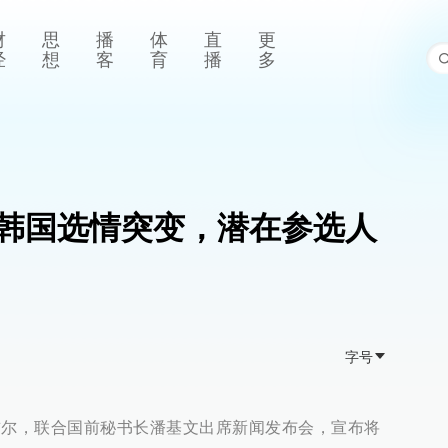
财
思
播
体
直
更
经
想
客
育
播
多
韩国选情突变，潜在参选人
字号
国首尔，联合国前秘书长潘基文出席新闻发布会，宣布将