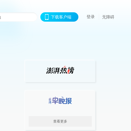
登录
下载客户端
无障碍
查看更多