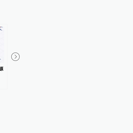
源
美国北卡州一住宅发生枪击致3死
伊朗副外长：霍尔木兹
1伤
排将关闭临时航道