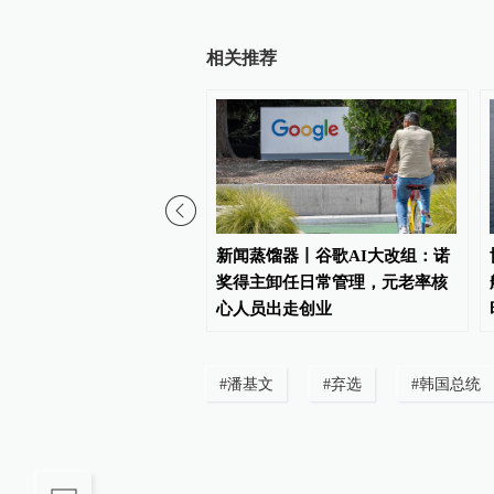
相关推荐
外长：霍尔木兹海峡新安
新闻蒸馏器丨谷歌AI大改组：诺
闭临时航道
奖得主卸任日常管理，元老率核
心人员出走创业
#
潘基文
#
弃选
#
韩国总统