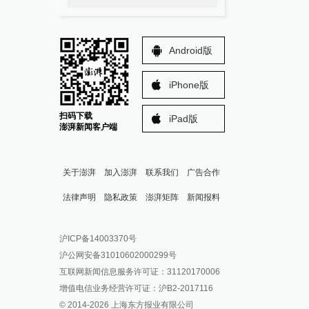
Android版
iPhone版
扫码下载
iPad版
澎湃新闻客户端
关于澎湃
加入澎湃
联系我们
广告合作
法律声明
隐私政策
澎湃矩阵
新闻报料
报料热线: 021-962866
澎湃新闻微博
沪ICP备14003370号
报料邮箱: news@thepaper.cn
澎湃新闻公众号
沪公网安备31010602000299号
澎湃新闻抖音号
互联网新闻信息服务许可证：31120170006
派生万物开放平台
增值电信业务经营许可证：沪B2-2017116
© 2014-
2026
上海东方报业有限公司
IP SHANGHAI