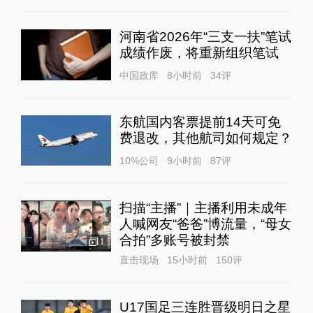
河南省2026年“三支一扶”笔试
成绩作废，将重新组织笔试
中国政库
8小时前
34
评
东航国内客票提前14天可免
费退改，其他航司如何规定？
10%公司
9小时前
87
评
扫描“主播”｜主播利用未成年
人喊网友“爸爸”博流量，“母女
合拍”多账号被封禁
1
直击现场
15小时前
150
评
U17国足三连胜晋级明日之星