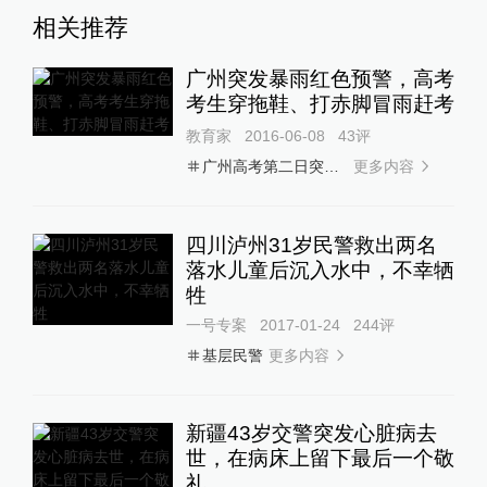
相关推荐
广州突发暴雨红色预警，高考
考生穿拖鞋、打赤脚冒雨赶考
教育家
2016-06-08
43
评
更多内容
广州高考第二日突然暴雨
四川泸州31岁民警救出两名
落水儿童后沉入水中，不幸牺
牲
一号专案
2017-01-24
244
评
更多内容
基层民警
新疆43岁交警突发心脏病去
世，在病床上留下最后一个敬
礼