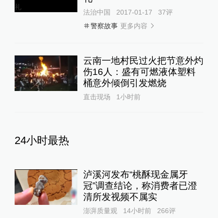
法治中国
2017-01-17
37
评
更多内容
警察故事
云南一地村民过火把节意外灼
伤16人：盛有可燃液体塑料
桶意外倾倒引发燃烧
直击现场
1小时前
24小时最热
泸溪河发布“桃酥现金属牙
冠”调查结论，称消费者已澄
清所发视频不属实
澎湃质量观
14小时前
266
评