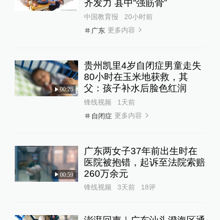
齐发力 县中“强筋骨”
中国教育报
20小时前
更多内容
广东
贵州凯里4岁自闭症男童走失
80小时在玉米地获救，其
父：孩子补水后脸色红润
00:26
锋线视频
1天前
更多内容
自闭症
广东两女子37年前出生时在
医院被抱错，起诉至法院索赔
260万余元
00:59
锋线视频
3天前
18
评