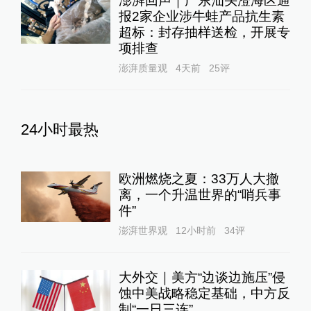
澎湃回声｜广东汕头澄海区通
报2家企业涉牛蛙产品抗生素
超标：封存抽样送检，开展专
项排查
澎湃质量观
4天前
25
评
24小时最热
欧洲燃烧之夏：33万人大撤
离，一个升温世界的“哨兵事
件”
澎湃世界观
12小时前
34
评
大外交｜美方“边谈边施压”侵
蚀中美战略稳定基础，中方反
制“一日三连”