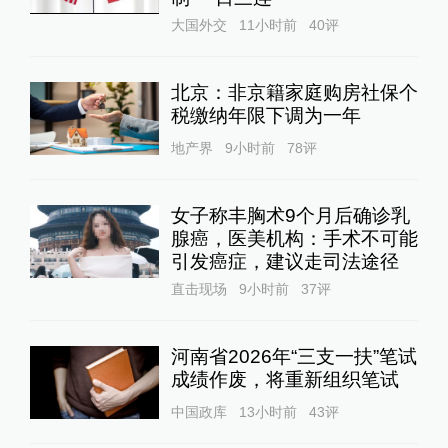
大国外交
11小时前
40
评
北京：非京籍家庭购房社保个
税缴纳年限下调为一年
地产界
9小时前
78
评
女子称丰胸术9个月后确诊乳
腺癌，医美机构：手术不可能
引发癌症，建议走司法途径
直击现场
9小时前
37
评
河南省2026年“三支一扶”笔试
成绩作废，将重新组织笔试
中国政库
13小时前
43
评