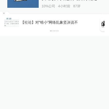
10%公司
4小时前
87
评
U17国足三连胜晋级明日之星
你有权知道更多
下载APP
下载澎湃新闻客户端
半决赛，定位球成最大亮点
运动家
13小时前
56
评
关于澎湃
|
联系我们
|
法律声明
|
澎湃广告
©2014~
2026
上海东方报业有限公司
沪ICP证：沪B2-20170116 | 沪ICP备14003370号
互联网新闻信息服务许可证：31120170006
沪公网安备 31010602000299号