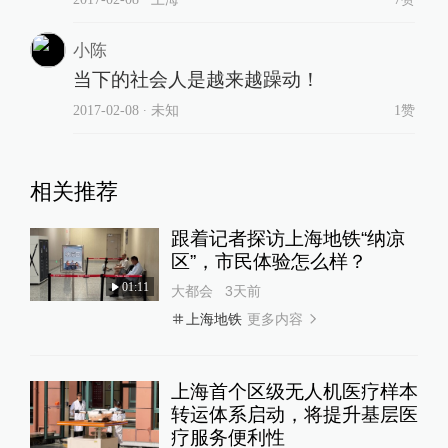
小陈
当下的社会人是越来越躁动！
2017-02-08
∙ 未知
1赞
相关推荐
跟着记者探访上海地铁“纳凉
区”，市民体验怎么样？
01:11
大都会
3天前
更多内容
上海地铁
上海首个区级无人机医疗样本
转运体系启动，将提升基层医
疗服务便利性