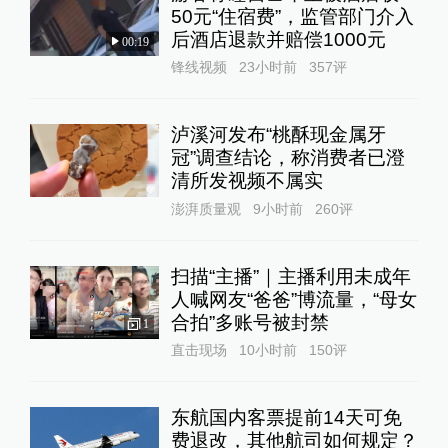
50元“住宿费”，监管部门介入
后酒店退款并赔偿1000元
00:19
锋线视频
23小时前
357
评
泸溪河发布“桃酥现金属牙
冠”调查结论，称消费者已澄
清所发视频不属实
澎湃质量观
9小时前
260
评
扫描“主播”｜主播利用未成年
人喊网友“爸爸”博流量，“母女
合拍”多账号被封禁
1
直击现场
10小时前
150
评
东航国内客票提前14天可免
费退改，其他航司如何规定？