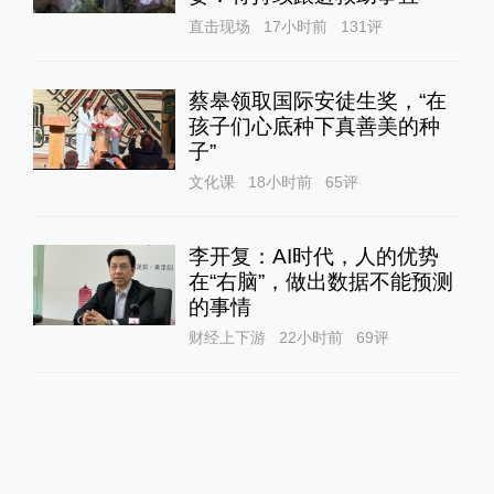
直击现场
17小时前
131
评
蔡皋领取国际安徒生奖，“在
孩子们心底种下真善美的种
子”
文化课
18小时前
65
评
李开复：AI时代，人的优势
在“右脑”，做出数据不能预测
的事情
财经上下游
22小时前
69
评