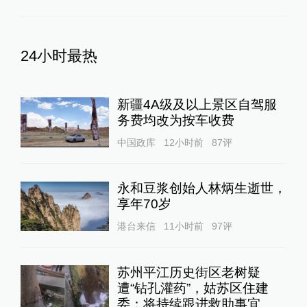
24小时最热
新疆4A级及以上景区自驾服
务费均改为按车收费
中国政库
12小时前
87
评
永和豆浆创始人林炳生逝世，
享年70岁
港台来信
11小时前
97
评
苏州平江历史街区老树疑
遭“钻孔灌药”，姑苏区住建
委：将持续跟进救助事宜