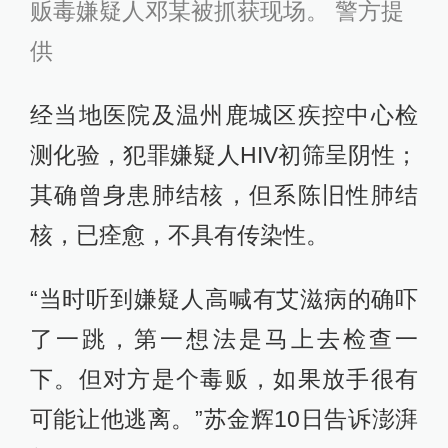
贩毒嫌疑人邓某被抓获现场。 警方提
供
经当地医院及温州鹿城区疾控中心检
测化验，犯罪嫌疑人HIV初筛呈阴性；
其确曾身患肺结核，但系陈旧性肺结
核，已痊愈，不具有传染性。
“当时听到嫌疑人高喊有艾滋病的确吓
了一跳，第一想法是马上去检查一
下。但对方是个毒贩，如果放手很有
可能让他逃离。”苏金辉10日告诉澎湃