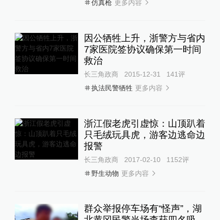
更多内容
仿真枪
因公牺牲上升，浙警方与省内
7家医院签协议确保第一时间
救治
长三角政商
2015-12-31
141
评
更多内容
执法民警牺牲
浙江假老虎引虚惊：山顶趴着
只毛绒玩具虎，游客边逃命边
报警
长三角政商
2017-02-10
1152
评
更多内容
野生动物
群众举报停车场有“怪声”，湖
北黄冈民警当场查获四名吸