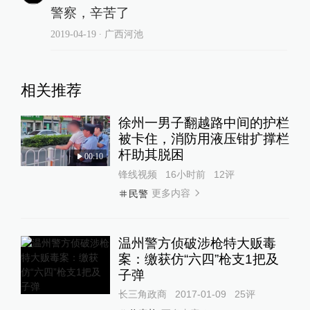
警察，辛苦了
2019-04-19
∙ 广西河池
相关推荐
徐州一男子翻越路中间的护栏
被卡住，消防用液压钳扩撑栏
杆助其脱困
00:10
锋线视频
16小时前
12
评
更多内容
民警
温州警方侦破涉枪特大贩毒
案：缴获仿“六四”枪支1把及
子弹
长三角政商
2017-01-09
25
评