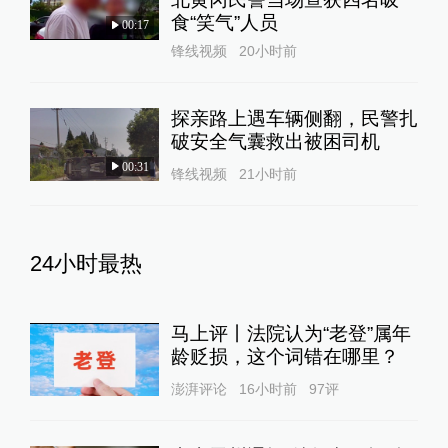
食“笑气”人员
00:17
锋线视频
20小时前
探亲路上遇车辆侧翻，民警扎
破安全气囊救出被困司机
00:31
锋线视频
21小时前
24小时最热
马上评丨法院认为“老登”属年
龄贬损，这个词错在哪里？
澎湃评论
16小时前
97
评