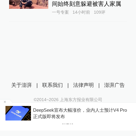
间始终刻意躲避被害人家属
一号专案
14小时前
109
评
关于澎湃
|
联系我们
|
法律声明
|
澎湃广告
©2014~
2026
上海东方报业有限公司
沪ICP证：沪B2-20170116 | 沪ICP备14003370号
大幅涨价，业内人士预计V4 Pro
澎湃回声｜汕头农业农
互联网新闻信息服务许可证：31120170006
业牛蛙货源来自长沙和
沪公网安备 31010602000299号