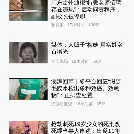
广东雷州通报“特教老师招聘
存在违规”：启动问责程序，
副校长被停职
教育家
17小时前
138
评
媒体：人贩子“梅姨”真实姓名
首曝光
直击现场
15小时前
59
评
澎湃回声｜多平台回应“假睫
毛胶水检出多种致癌、致敏
物”：正排查处置
澎湃质量观
18小时前
65
评
抢劫刺死19岁少女的死刑改
死缓当事人自述：出狱11年