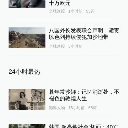
十万欧元
全球速报
1小时前
53
评
八国外长发表联合声明，谴责
以色列持续侵犯加沙地带
全球速报
3小时前
24小时最热
暮年常沙娜：记忆消逝处，不
褪色的敦煌人生
澎湃人物
15小时前
65
评
韩国“超高龄社会”切面：40℃