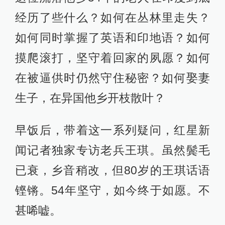
经历了些什么？如何在丛林里走失？
如何同时掌握了英语和印地语？如何
摸爬滚打，坚守着回家的夙愿？如何
在被逼供时仍然守住秘密？如何娶妻
生子，在异国他乡开枝散叶？
早饭后，带着这一系列疑问，红星新
闻记者独家专访老兵王琪。虽然鬓毛
已衰，乡音稍改，但80岁的王琪话语
铿锵。54年坚守，如今终于如愿。不
甚唏嘘。