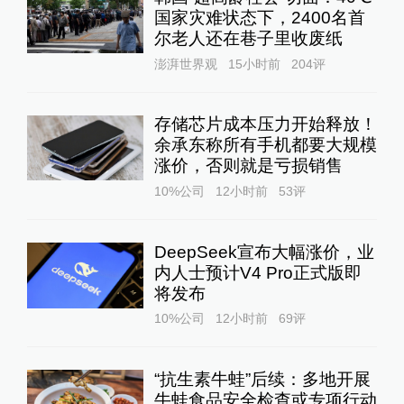
国家灾难状态下，2400名首
尔老人还在巷子里收废纸
澎湃世界观
15小时前
204
评
存储芯片成本压力开始释放！
余承东称所有手机都要大规模
涨价，否则就是亏损销售
10%公司
12小时前
53
评
DeepSeek宣布大幅涨价，业
内人士预计V4 Pro正式版即
将发布
10%公司
12小时前
69
评
“抗生素牛蛙”后续：多地开展
牛蛙食品安全检查或专项行动