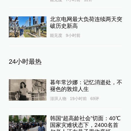
北京电网最大负荷连续两天突
破历史新高
能见度
9小时前
24小时最热
暮年常沙娜：记忆消逝处，不
褪色的敦煌人生
澎湃人物
19小时前
69
评
韩国“超高龄社会”切面：40℃
国家灾难状态下，2400名首