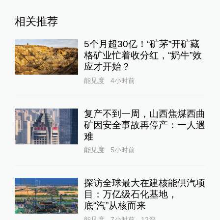
相关推荐
5个月超30亿！“矿茅”开矿藏
格矿业忙着收分红，“奶牛”效
应才开始？
能见度
4小时前
复产不到一周，山西焦煤西曲
矿因安全事故再停产：一人遇
难
能见度
5小时前
探访全球最大在建核能供汽项
目：万亿级石化基地，
底“汽”从核而来
能见度
7小时前
12
评