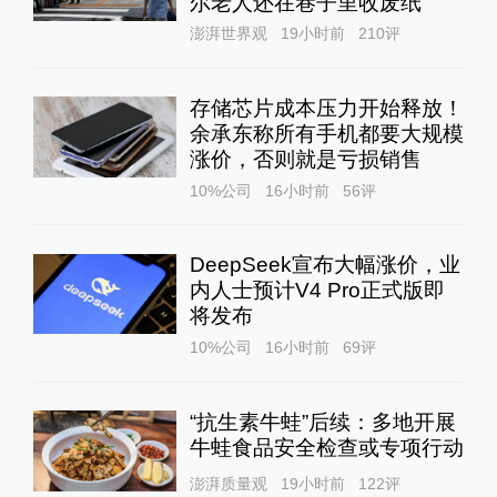
尔老人还在巷子里收废纸
澎湃世界观
19小时前
210
评
存储芯片成本压力开始释放！
余承东称所有手机都要大规模
涨价，否则就是亏损销售
10%公司
16小时前
56
评
DeepSeek宣布大幅涨价，业
内人士预计V4 Pro正式版即
将发布
10%公司
16小时前
69
评
“抗生素牛蛙”后续：多地开展
牛蛙食品安全检查或专项行动
澎湃质量观
19小时前
122
评