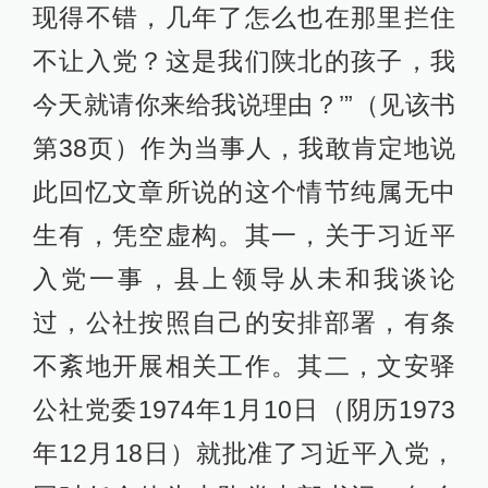
现得不错，几年了怎么也在那里拦住
不让入党？这是我们陕北的孩子，我
今天就请你来给我说理由？’”（见该书
第38页）作为当事人，我敢肯定地说
此回忆文章所说的这个情节纯属无中
生有，凭空虚构。其一，关于习近平
入党一事，县上领导从未和我谈论
过，公社按照自己的安排部署，有条
不紊地开展相关工作。其二，文安驿
公社党委1974年1月10日（阴历1973
年12月18日）就批准了习近平入党，