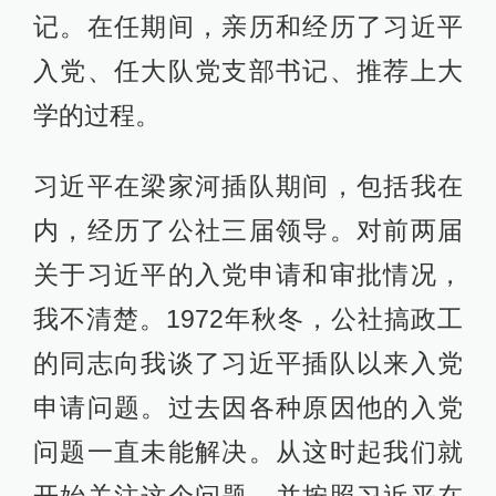
记。在任期间，亲历和经历了习近平
入党、任大队党支部书记、推荐上大
学的过程。
习近平在梁家河插队期间，包括我在
内，经历了公社三届领导。对前两届
关于习近平的入党申请和审批情况，
我不清楚。1972年秋冬，公社搞政工
的同志向我谈了习近平插队以来入党
申请问题。过去因各种原因他的入党
问题一直未能解决。从这时起我们就