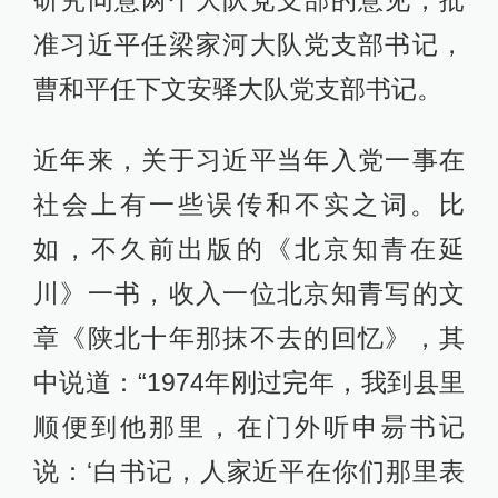
准习近平任梁家河大队党支部书记，
曹和平任下文安驿大队党支部书记。
近年来，关于习近平当年入党一事在
社会上有一些误传和不实之词。比
如，不久前出版的《北京知青在延
川》一书，收入一位北京知青写的文
章《陕北十年那抹不去的回忆》，其
中说道：“1974年刚过完年，我到县里
顺便到他那里，在门外听申昜书记
说：‘白书记，人家近平在你们那里表