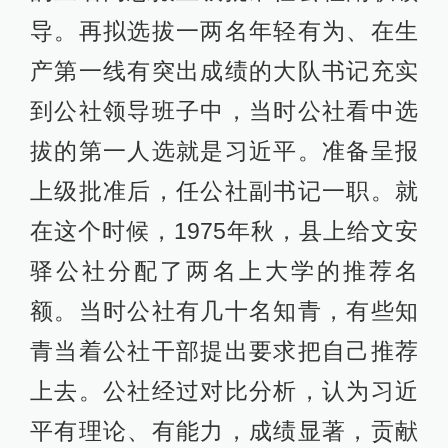
导。再拟选拔一两名年轻有为、在生
产第一线有突出成绩的大队书记充实
到公社领导班子中，当时公社看中选
拔的第一人选就是习近平。准备呈报
上级批准后，任公社副书记一职。就
在这个时候，1975年秋，县上给文安
驿公社分配了两名上大学的推荐名
额。当时公社有几十名知青，有些知
青当着公社干部提出要求把自己推荐
上去。公社经过对比分析，认为习近
平有理论、有能力，成绩显著，贡献