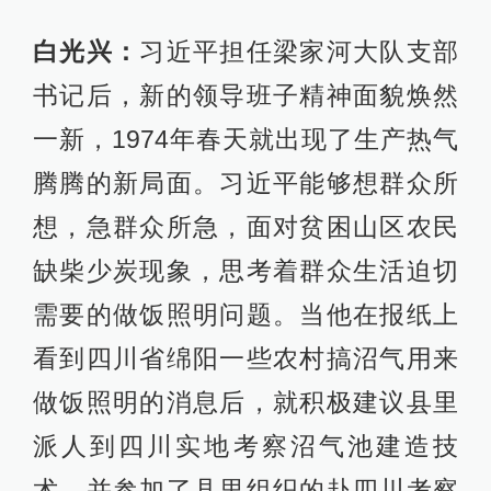
白光兴：
习近平担任梁家河大队支部
书记后，新的领导班子精神面貌焕然
一新，1974年春天就出现了生产热气
腾腾的新局面。习近平能够想群众所
想，急群众所急，面对贫困山区农民
缺柴少炭现象，思考着群众生活迫切
需要的做饭照明问题。当他在报纸上
看到四川省绵阳一些农村搞沼气用来
做饭照明的消息后，就积极建议县里
派人到四川实地考察沼气池建造技
术，并参加了县里组织的赴四川考察