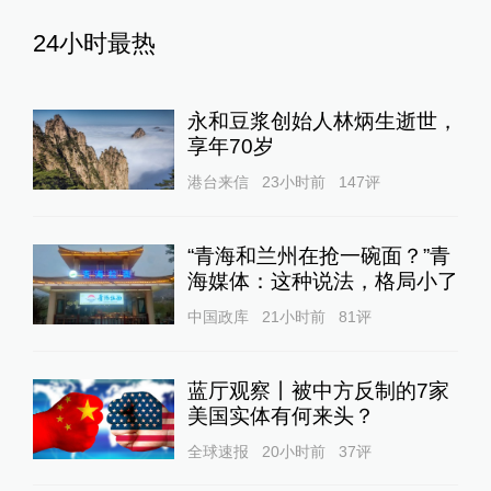
24小时最热
永和豆浆创始人林炳生逝世，
享年70岁
港台来信
23小时前
147
评
“青海和兰州在抢一碗面？”青
海媒体：这种说法，格局小了
中国政库
21小时前
81
评
蓝厅观察丨被中方反制的7家
美国实体有何来头？
全球速报
20小时前
37
评