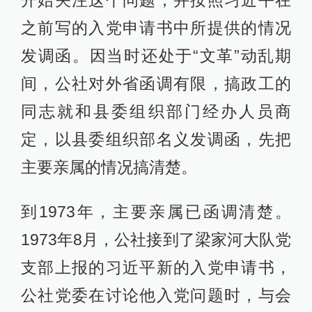
开始关注这个问题，并按照习近平在
之前写的入党申请书中所提供的情况
发调函。因当时还处于“文革”动乱期
间，公社对外省函调有限，搞政工的
同志就和县委组织部门经办人员商
定，以县委组织部名义发调函，先把
主要亲属的情况搞清楚。
到1973年，主要亲属已函调清楚。
1973年8月，公社接到了梁家河大队党
支部上报的习近平新的入党申请书，
公社党委在讨论他入党问题时，与会