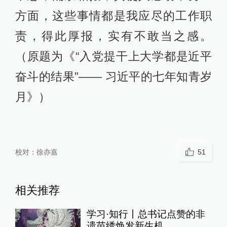
方面，这些事情都是我应尽的工作职
责，得此厚报，实有不敢当之感。
（原题为《“入党提干上大学都是近平
奋斗的结果”—— 习近平的七年知青岁
月》）
校对：
徐亦嘉
51
相关推荐
学习·知行丨总书记点赞的非
遗苗绣焕发新生机