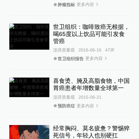
更多内容
肿瘤指标
世卫组织：咖啡致癌无根据，
喝65度以上饮品可能引发食
管癌
澎湃质量观
2016-06-16
47
评
更多内容
世卫组织报告
喜食烫、腌及高脂食物，中国
胃癌患者年增数量全球第一
澎湃质量观
2015-06-21
更多内容
预防癌症
经常胸闷、莫名疲惫？警惕猝
死信号，年轻人也别硬扛