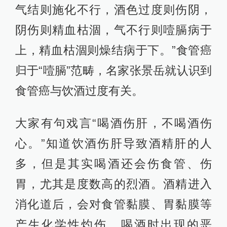
气结则施化不行，酒色过度则伤阴，
阴伤则精血枯涸，气不行则噎膈病于
上，精血枯涸则燥结病于下。”食管癌
归于“噎膈”范畴，名家张景岳就认识到
食管癌与饮酒过度有关。
大家有句戏言“喝酒伤肝，不喝酒伤
心。”知道饮酒伤肝导致酒精肝的人
多，但是其实喝酒还会伤食管、伤
胃，尤其是度数高的烈酒。酒精进入
消化道后，会对食管黏膜、胃黏膜等
产生化学性灼伤，喝酒时出现的恶