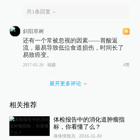
共
1
条回复
斜阳草树
还有一个常被忽视的因素——胃酸返
流，最易导致低位食道损伤，时间长了
易致癌变。
2017-02-26
∙ 福建
4赞
展开更多评论
相关推荐
体检报告中的消化道肿瘤指
标，你看懂了么？
身体情报员
2016-11-30