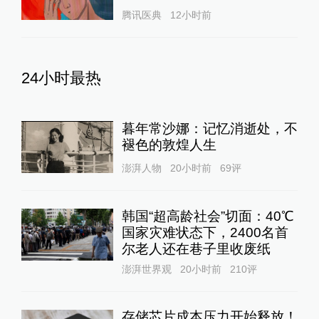
腾讯医典
12小时前
24小时最热
暮年常沙娜：记忆消逝处，不
褪色的敦煌人生
澎湃人物
20小时前
69
评
韩国“超高龄社会”切面：40℃
国家灾难状态下，2400名首
尔老人还在巷子里收废纸
澎湃世界观
20小时前
210
评
存储芯片成本压力开始释放！