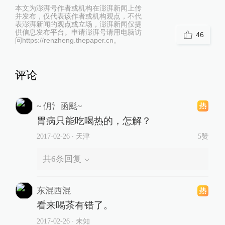
本文为澎湃号作者或机构在澎湃新闻上传
并发布，仅代表该作者或机构观点，不代
表澎湃新闻的观点或立场，澎湃新闻仅提
供信息发布平台。申请澎湃号请用电脑访
46
问https://renzheng.thepaper.cn。
评论
~ 仴氵函颩~
胃病只能吃喝热的，怎解？
2017-02-26
∙ 天津
5赞
共
6
条回复
东混西混
看来喝茶有错了。
2017-02-26
∙ 未知