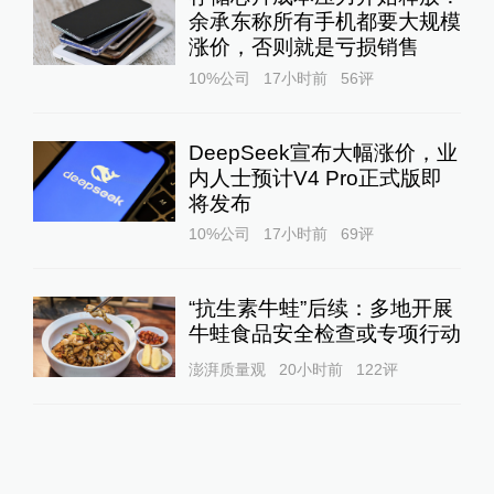
余承东称所有手机都要大规模
涨价，否则就是亏损销售
10%公司
17小时前
56
评
DeepSeek宣布大幅涨价，业
内人士预计V4 Pro正式版即
将发布
10%公司
17小时前
69
评
“抗生素牛蛙”后续：多地开展
牛蛙食品安全检查或专项行动
澎湃质量观
20小时前
122
评