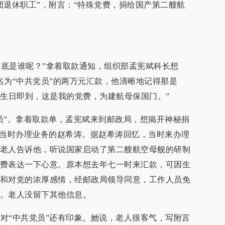
团退休职工”，附言：“特殊党费，捐给国产第二艘航
他到底是谁呢？”拿着取款通知，组织部孟宪斌科长想
名为“中共党员”的两万元汇款，他清晰地记得那是
党的生日即到，这是我的党费，为建航母保国门。”
员”。拿着取款单，孟宪斌来到邮政局，想揭开神秘捐
了当时办理业务的赵希涛。据赵希涛回忆，当时来办理
老人告诉他，听说国家启动了第二艘航空母舰的研制
费表达一下心意。原本想去年七一时来汇款，可因生
和对党的浓厚感情，经邮政局领导同意，工作人员免
。老人没留下其他信息。
慧对“中共党员”还有印象。她说，老人很客气，写附言