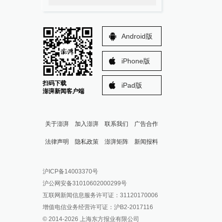
Android版
iPhone版
扫码下载
iPad版
澎湃新闻客户端
关于澎湃
加入澎湃
联系我们
广告合作
法律声明
隐私政策
澎湃矩阵
新闻报料
报料热线: 021-962866
澎湃新闻微博
沪ICP备14003370号
报料邮箱: news@thepaper.cn
澎湃新闻公众号
沪公网安备31010602000299号
澎湃新闻抖音号
互联网新闻信息服务许可证：31120170006
派生万物开放平台
增值电信业务经营许可证：沪B2-2017116
© 2014-
2026
上海东方报业有限公司
IP SHANGHAI