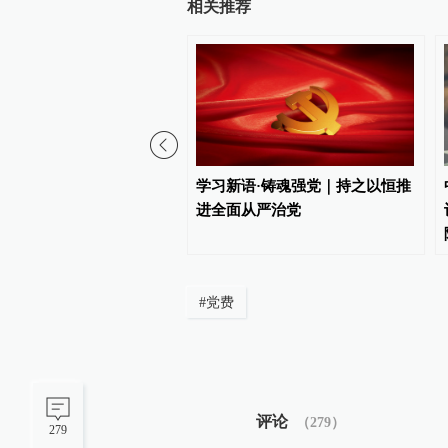
相关推荐
陶拆除机关大院围墙引关
学习新语·铸魂强党｜持之以恒推
地回应：方便群众停车
进全面从严治党
#
党费
评论
（
279
）
279