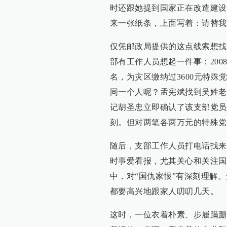
时还跟她提到国家正在改造建设
来一张纸条，上面写着：请替我
仅凭邮政局提供的这点线索想找
部有工作人员想起一件事：200
名，为灾区缴纳过3600元特殊
同一个人呢？孟宪斌找到吴姓老
记胡圣忠立即确认了该支部党员
刻。但对两笔各两万元的特殊党
随后，支部工作人员打电话找来
时事爱看报，尤其关心和关注国
中，对“国仇家恨”有深刻理解
都要高兴地跟家人叨叨几天。
这时，一位衣着朴素、步履蹒跚