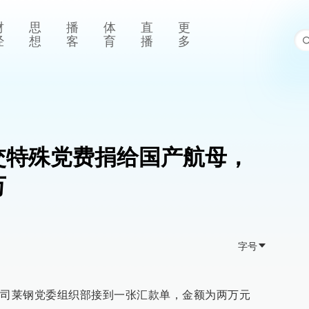
财
思
播
体
直
更
经
想
客
育
播
多
交特殊党费捐给国产航母，
万
字号
公司莱钢党委组织部接到一张汇款单，金额为两万元