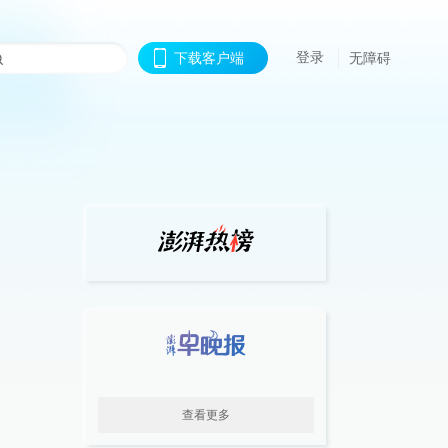
登录
下载客户端
无障碍
查看更多