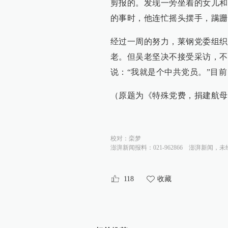
剪报的。发现一旁坐着的女儿和
的事时，他连忙摇头摆手，蹒跚
经过一周的努力，莱钢党委组织
老。但吴老坚决不接受采访，不
说：“我就是个中共党员。”目
（原题为《特殊党费，捐建航母
校对：
栾梦
澎湃新闻报料：021-962866
澎湃新闻，未
118
收藏