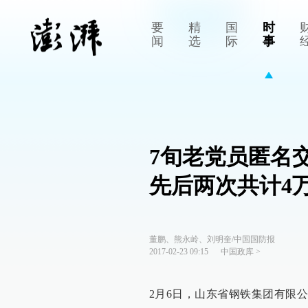
要
精
国
时
闻
选
际
事
7旬老党员匿名
先后两次共计4
董鹏、熊永岭、刘明奎/中国国防报
2017-02-23 09:15
中国政库
>
2月6日，山东省钢铁集团有限