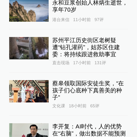
永和豆浆创始人林炳生逝世，
享年70岁
港台来信
11小时前
97
评
苏州平江历史街区老树疑
遭“钻孔灌药”，姑苏区住建
委：将持续跟进救助事宜
直击现场
17小时前
131
评
蔡皋领取国际安徒生奖，“在
孩子们心底种下真善美的种
子”
文化课
18小时前
65
评
李开复：AI时代，人的优势
在“右脑”，做出数据不能预测