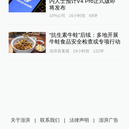
内人士预计V4 Pro正式版即
将发布
10%公司
16小时前
69
评
“抗生素牛蛙”后续：多地开展
牛蛙食品安全检查或专项行动
澎湃质量观
19小时前
122
评
关于澎湃
|
联系我们
|
法律声明
|
澎湃广告