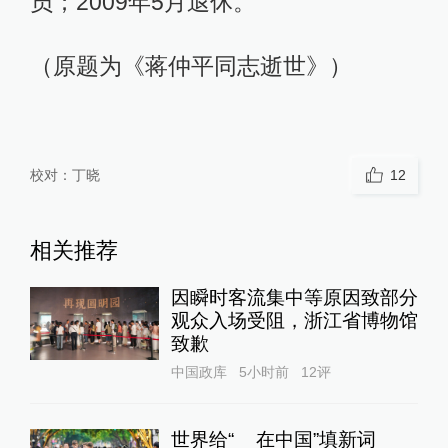
员；2009年5月退休。
（原题为《蒋仲平同志逝世》）
校对：
丁晓
12
相关推荐
因瞬时客流集中等原因致部分
观众入场受阻，浙江省博物馆
致歉
中国政库
5小时前
12
评
世界给“__在中国”填新词