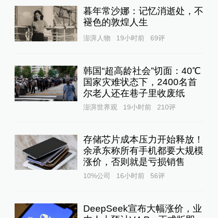
暮年常沙娜：记忆消逝处，不
褪色的敦煌人生
澎湃人物
19小时前
69
评
韩国“超高龄社会”切面：40℃
国家灾难状态下，2400名首
尔老人还在巷子里收废纸
澎湃世界观
19小时前
210
评
存储芯片成本压力开始释放！
余承东称所有手机都要大规模
涨价，否则就是亏损销售
10%公司
16小时前
56
评
DeepSeek宣布大幅涨价，业