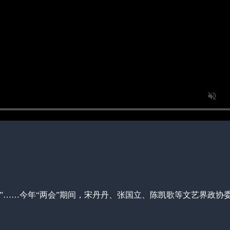
像”……今年“两会”期间，宋丹丹、张国立、陈凯歌等文艺界政协