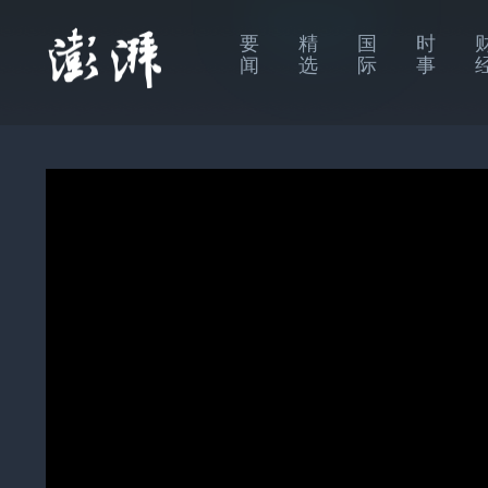
要
精
国
时
闻
选
际
事