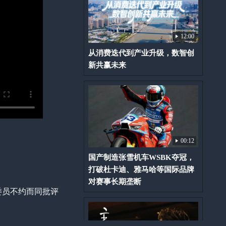
12:00
从消费迭代到产业升级，数智创
新共赢未来
00:12
国产制造张雪机车WSBK夺冠，
打破杜卡迪、雅马哈等国际品牌
对赛事长期垄断
委员不约而同批评