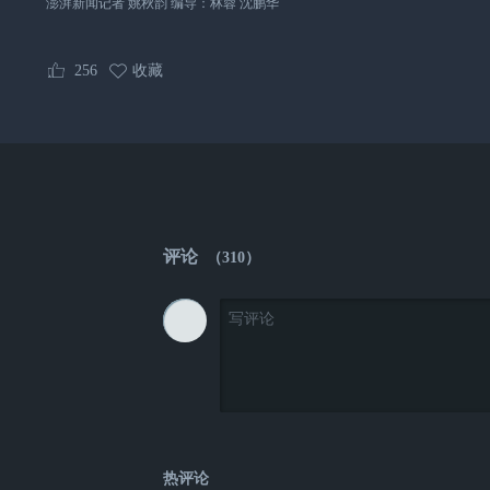
澎湃新闻记者 姚秋韵 编导：林蓉 沈鹏华
256
收藏
评论
（
310
）
热评论