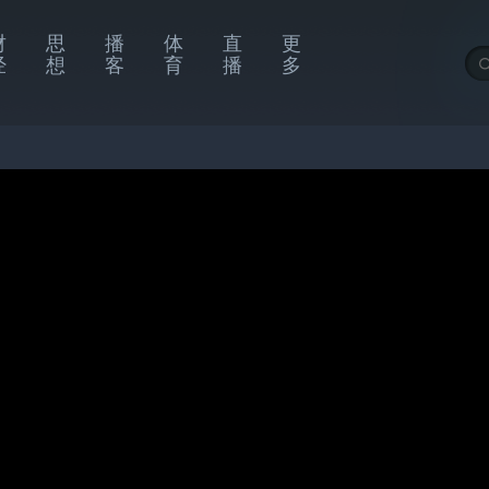
财
思
播
体
直
更
经
想
客
育
播
多