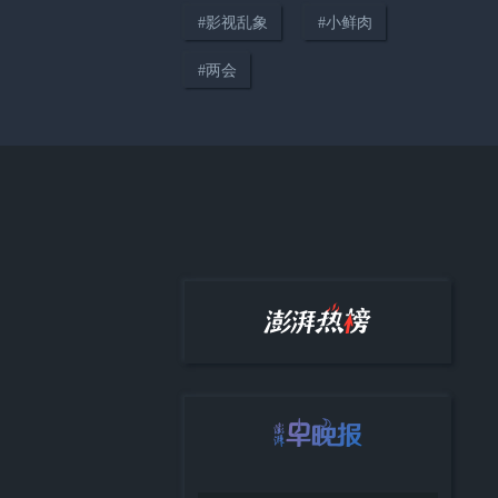
#
影视乱象
#
小鲜肉
04:14
#
两会
只要在路上，世界便是你的“主
场”
38:12
《顾视》城市人物专访第四期：
高校加持下大零号湾的协同发展
与城市展望