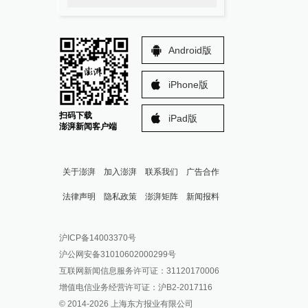
Android版
iPhone版
扫码下载
iPad版
澎湃新闻客户端
关于澎湃
加入澎湃
联系我们
广告合作
法律声明
隐私政策
澎湃矩阵
新闻报料
报料热线: 021-962866
澎湃新闻微博
沪ICP备14003370号
报料邮箱: news@thepaper.cn
澎湃新闻公众号
沪公网安备31010602000299号
澎湃新闻抖音号
互联网新闻信息服务许可证：31120170006
派生万物开放平台
增值电信业务经营许可证：沪B2-2017116
© 2014-
2026
上海东方报业有限公司
IP SHANGHAI