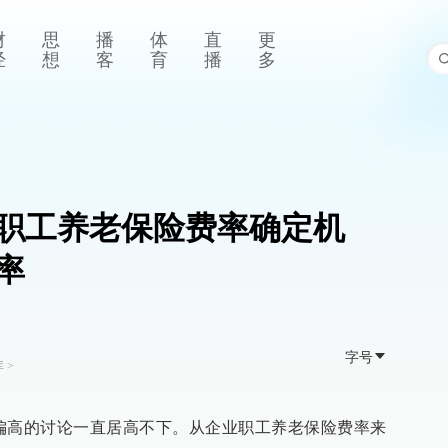
财
思
播
体
直
更
经
想
客
育
播
多
职工养老保险费率确定机
率
字号
库
>
偏高的讨论一直居高不下。从企业职工养老保险费率来