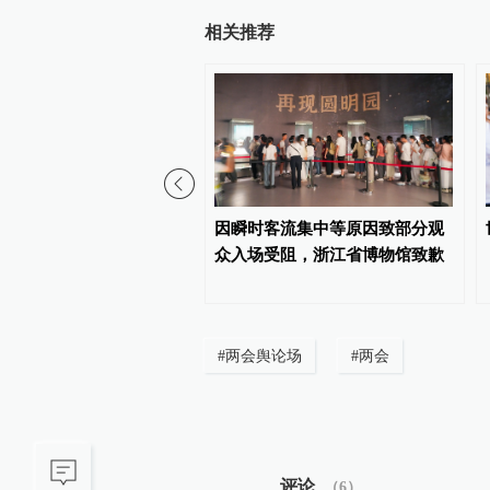
相关推荐
多青年投身强军报国伟业
因瞬时客流集中等原因致部分观
背后的故事·传承红色基
众入场受阻，浙江省博物馆致歉
#
两会舆论场
#
两会
评论
（
6
）