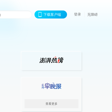
登录
下载客户端
无障碍
查看更多