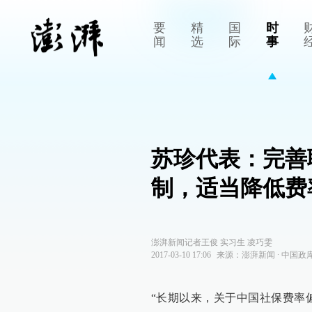
要
精
国
时
闻
选
际
事
苏珍代表：完善
制，适当降低费
澎湃新闻记者王俊 实习生 凌巧雯
2017-03-10 17:06
来源：
澎湃新闻
∙
中国政
“长期以来，关于中国社保费率